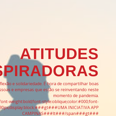
ATITUDES
SPIRADORAS
exão e solidariedade. É hora de compartilhar boas
pessoas e empresas que estão se reinventando neste
momento de pandemia.
nt-weight:bold;font-style:oblique;color:#000;font-
p:30px;display:block;###gt###UMA INICIATIVA APP
CAMPINAS###lt###/span###gt###