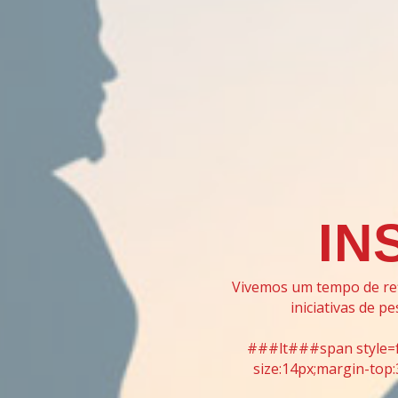
IN
Vivemos um tempo de refl
iniciativas de 
###lt###span style=fo
size:14px;margin-to