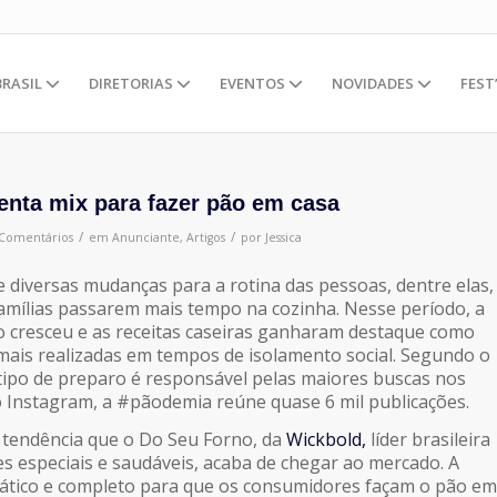
BRASIL
DIRETORIAS
EVENTOS
NOVIDADES
FEST
enta mix para fazer pão em casa
/
/
 Comentários
em
Anunciante
,
Artigos
por
Jessica
 diversas mudanças para a rotina das pessoas, dentre elas,
famílias passarem mais tempo na cozinha. Nesse período, a
 cresceu e as receitas caseiras ganharam destaque como
mais realizadas em tempos de isolamento social. Segundo o
 tipo de preparo é responsável pelas maiores buscas nos
o Instagram, a #pãodemia reúne quase 6 mil publicações.
 tendência que o Do Seu Forno, da
Wickbold,
líder brasileira
es especiais e saudáveis, acaba de chegar ao mercado. A
rático e completo para que os consumidores façam o pão em