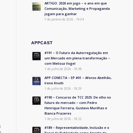
ARTIGO: 2026 em jogo – o ano em que
Comunicação, Marketing e Propaganda
jogam para ganhar
7 de janeiro de 2026 - 19:04
APPCAST
#191 – O Futuro da Autorregulação em
um Mercado em plena transformação –
com Melissa Vogel
1 de julho de 2026 - 18:38
APP CONECTA – EP #01 – Afonso Abelhão,
Irene Knoth
1 de julho de 2026 - 18:29
#190 – Concurso de TCC 2025: De olho no
futuro do mercado – com Pedro
Henrique Ferreira, Gustavo Murilhas e
Bianca Prazeres
1 de julho de 2026 - 18:22
s
#189 – Representatividade, Inclusão e o
o
Papel da Publicidade como Agente de