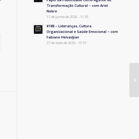
Transformação Cultural – com Ariel
Nobre
11 de junho de 2026 - 11:35
#188 – Lideranças, Cultura
Organizacional e Saúde Emocional – com
Fabiane Helvadjian
27 de maio de 2026 - 15:37
Sa
pr
Em