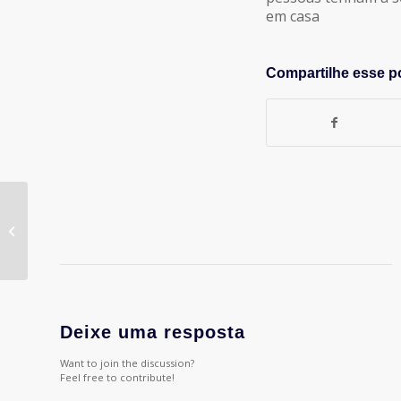
em casa
Compartilhe esse p
# 30 – Conversa com
os CEOs: as agências
de propaganda e novo
cenário...
Deixe uma resposta
Want to join the discussion?
Feel free to contribute!