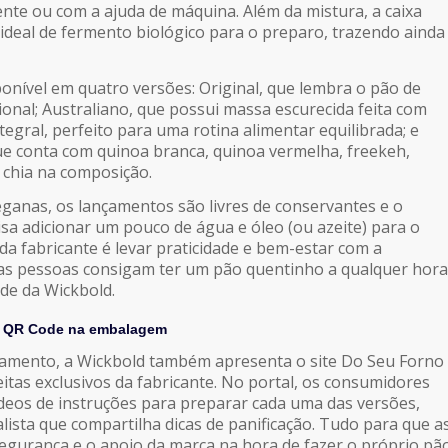
nte ou com a ajuda de máquina. Além da mistura, a caixa
ideal de fermento biológico para o preparo, trazendo ainda
ponível em quatro versões: Original, que lembra o pão de
ional; Australiano, que possui massa escurecida feita com
tegral, perfeito para uma rotina alimentar equilibrada; e
ue conta com quinoa branca, quinoa vermelha, freekeh,
 chia na composição.
anas, os lançamentos são livres de conservantes e o
sa adicionar um pouco de água e óleo (ou azeite) para o
da fabricante é levar praticidade e bem-estar com a
 as pessoas consigam ter um pão quentinho a qualquer hora
ade da Wickbold.
 e QR Code na embalagem
çamento, a Wickbold também apresenta o site Do Seu Forno
itas exclusivos da fabricante. No portal, os consumidores
eos de instruções para preparar cada uma das versões,
lista que compartilha dicas de panificação. Tudo para que a
gurança e o apoio da marca na hora de fazer o próprio pã