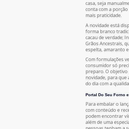
casa, seja manualme
conta com a porção 
mais praticidade.
A novidade está dis
forma branco tradic
cacau de verdade; In
Grãos Ancestrais, q
espelta, amaranto e
Com formulações veg
consumidor só preci
preparo. O objetivo 
novidade, para que
do dia com a qualid
Portal Do Seu Forno
Para embalar o lan
com conteúdo e rece
podem encontrar víd
além de uma especia
pessoas tenham a se