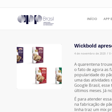
INÍCIO
APP 
Wickbold apres
/
4 de novembro de 2020
0
A quarentena trouxe
o fato de agora as 
popularidade do pão
uma das atividades 
Google Brasil, esse
últimos meses. Já n
É para atender essa
na fabricação de pã
linha traz um mix p