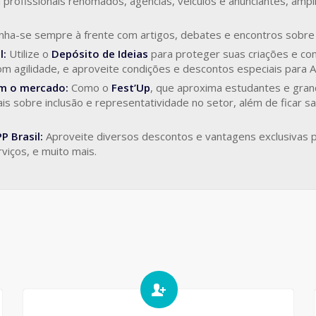
rofissionais renomados, agências, veículos e anunciantes, amp
ha-se sempre à frente com artigos, debates e encontros sobre
l:
Utilize o
Depósito de Ideias
para proteger suas criações e co
om agilidade, e aproveite condições e descontos especiais para 
m o mercado:
Como o
Fest’Up
, que aproxima estudantes e gra
is sobre inclusão e representatividade no setor, além de ficar 
P Brasil:
Aproveite diversos descontos e vantagens exclusivas 
rviços, e muito mais.