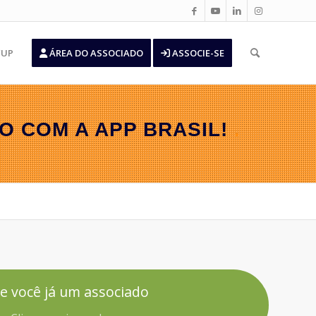
’UP
ÁREA DO ASSOCIADO
ASSOCIE-SE
O COM A APP BRASIL!
.
e você já um associado