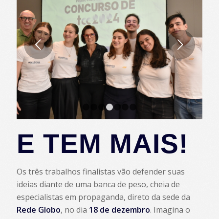
Próximo
1
2
3
4
5
6
7
E TEM MAIS!
Os três trabalhos finalistas vão defender suas
ideias diante de uma banca de peso, cheia de
especialistas em propaganda, direto da sede da
Rede Globo
, no dia
18 de dezembro
. Imagina o