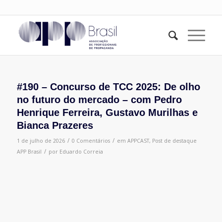
#190 – Concurso de TCC 2025: De olho
no futuro do mercado – com Pedro
Henrique Ferreira, Gustavo Murilhas e
Bianca Prazeres
/
/
1 de julho de 2026
0 Comentários
em
APPCAST
,
Post de destaque
/
APP Brasil
por
Eduardo Correia