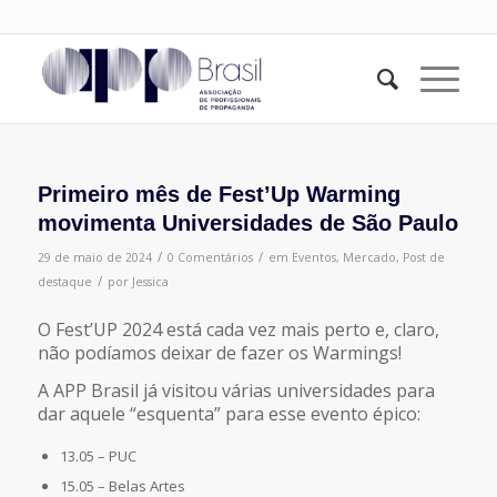
Primeiro mês de Fest’Up Warming
movimenta Universidades de São Paulo
/
/
29 de maio de 2024
0 Comentários
em
Eventos
,
Mercado
,
Post de
/
destaque
por
Jessica
O Fest’UP 2024 está cada vez mais perto e, claro,
não podíamos deixar de fazer os Warmings!
A APP Brasil já visitou várias universidades para
dar aquele “esquenta” para esse evento épico:
13.05 – PUC
15.05 – Belas Artes