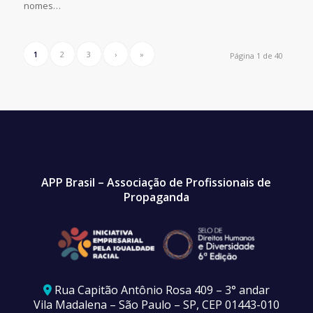
nomes…
1
2
3
›
»
Página 1 de 40
APP Brasil – Associação de Profissionais de
Propaganda
Rua Capitão Antônio Rosa 409 – 3° andar
Vila Madalena – São Paulo – SP, CEP 01443-010