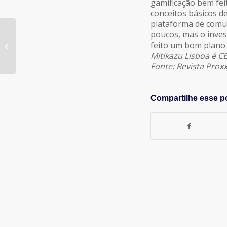
gamificação bem fei
conceitos básicos 
plataforma de comu
poucos, mas o inve
Trabalhando com
feito um bom plano d
Elegância
Mitikazu Lisboa é CE
Fonte: Revista Prox
Compartilhe esse p