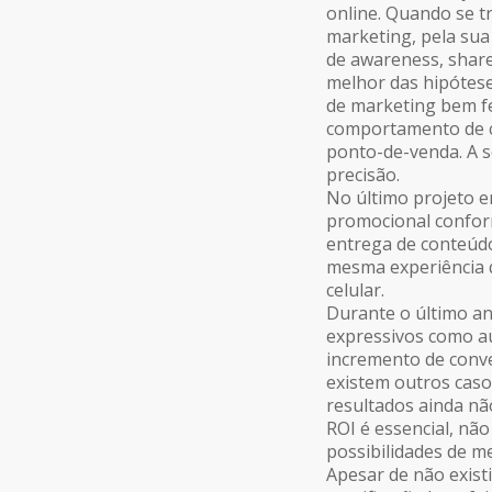
online. Quando se t
marketing, pela sua
de awareness, share
melhor das hipótese
de marketing bem fe
comportamento de c
ponto-de-venda. A 
precisão.
No último projeto e
promocional confor
entrega de conteúd
mesma experiência q
celular.
Durante o último an
expressivos como a
incremento de conve
existem outros caso
resultados ainda n
ROI é essencial, não
possibilidades de m
Apesar de não exist