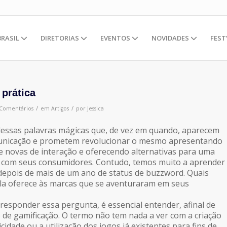
BRASIL
DIRETORIAS
EVENTOS
NOVIDADES
FEST
prática
/
/
 Comentários
em
Artigos
por
Jessica
dessas palavras mágicas que, de vez em quando, aparecem
unicação e prometem revolucionar o mesmo apresentando
 novas de interação e oferecendo alternativas para uma
 com seus consumidores. Contudo, temos muito a aprender
 depois de mais de um ano de status de buzzword. Quais
ela oferece às marcas que se aventuraram em seus
esponder essa pergunta, é essencial entender, afinal de
o de gamificação. O termo não tem nada a ver com a criação
idade ou a utilização dos jogos já existentes para fins de