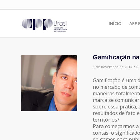
INÍCIO
APP 
Gamificação na 
/
8 de novembro de 2014
0
Gamificação é uma 
no mercado de com
maneiras totalmente
marca se comunicar
sobre essa prática,
resultados de fato 
territórios?
Para começarmos a r
contas, o significad
de games para public