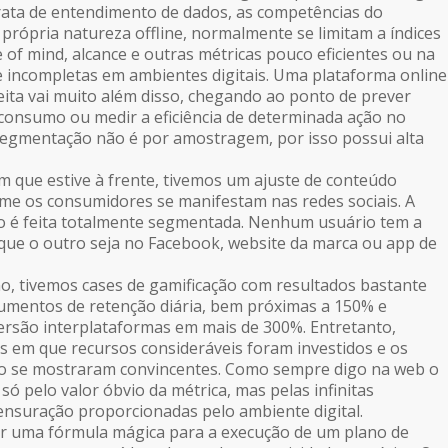
rata de entendimento de dados, as competências do
 própria natureza offline, normalmente se limitam a índices
 of mind, alcance e outras métricas pouco eficientes ou na
 incompletas em ambientes digitais. Uma plataforma online
ita vai muito além disso, chegando ao ponto de prever
onsumo ou medir a eficiência de determinada ação no
segmentação não é por amostragem, por isso possui alta
m que estive à frente, tivemos um ajuste de conteúdo
me os consumidores se manifestam nas redes sociais. A
o é feita totalmente segmentada. Nenhum usuário tem a
ue o outro seja no Facebook, website da marca ou app de
o, tivemos cases de gamificação com resultados bastante
umentos de retenção diária, bem próximas a 150% e
rsão interplataformas em mais de 300%. Entretanto,
s em que recursos consideráveis foram investidos e os
ão se mostraram convincentes. Como sempre digo na web o
 só pelo valor óbvio da métrica, mas pelas infinitas
ensuração proporcionadas pelo ambiente digital.
ir uma fórmula mágica para a execução de um plano de