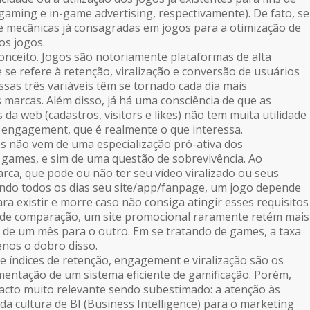
aming e in-game advertising, respectivamente). De fato, se
 de mecânicas já consagradas em jogos para a otimização de
os jogos.
onceito. Jogos são notoriamente plataformas de alta
se refere à retenção, viralização e conversão de usuários
sas três variáveis têm se tornado cada dia mais
 marcas. Além disso, já há uma consciência de que as
s da web (cadastros, visitors e likes) não tem muita utilidade
 engagement, que é realmente o que interessa.
s não vem de uma especialização pró-ativa dos
games, e sim de uma questão de sobrevivência. Ao
rca, que pode ou não ter seu vídeo viralizado ou seus
ndo todos os dias seu site/app/fanpage, um jogo depende
ra existir e morre caso não consiga atingir esses requisitos
o de comparação, um site promocional raramente retém mais
s de um mês para o outro. Em se tratando de games, a taxa
nos o dobro disso.
 índices de retenção, engagement e viralização são os
mentação de um sistema eficiente de gamificação. Porém,
acto muito relevante sendo subestimado: a atenção às
 da cultura de BI (Business Intelligence) para o marketing