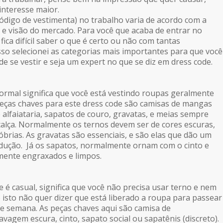
 interesse maior.
ódigo de vestimenta) no trabalho varia de acordo com a
 e visão do mercado. Para você que acaba de entrar no
ica difícil saber o que é certo ou não com tantas
isso selecionei as categorias mais importantes para que você
de se vestir e seja um expert no que se diz em
dress code
.
formal significa que você está vestindo roupas geralmente
eças chaves para este
dress code
são camisas de mangas
 alfaiataria, sapatos de couro, gravatas, e meias sempre
alça. Normalmente os ternos devem ser de cores escuras,
brias. As gravatas são essenciais, e são elas que dão um
dução. Já os sapatos, normalmente ornam com o cinto e
mente engraxados e limpos.
e
é casual, significa que você não precisa usar terno e nem
 isto não quer dizer que está liberado a roupa para passear
de semana. As peças chaves aqui são camisa de
lavagem escura, cinto, sapato social ou sapatênis (discreto).