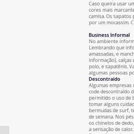
Caso queira usar um
cores mais marcant
camisa. Os sapatos 
por um mocassim. Ca
Business Informal
No ambiente informa
Lembrando que infor
amassadas, e manch
informação), calças 
polo, e sapatênis. 
algumas pessoas po
Descontraído
Algumas empresas no
code descontraído d
permitido o uso de 
tomar alguns cuidado
bermudas de surf, t
de semana. Nos pés
os chinelos de dedo,
a sensação de calor.
A Contribuição do