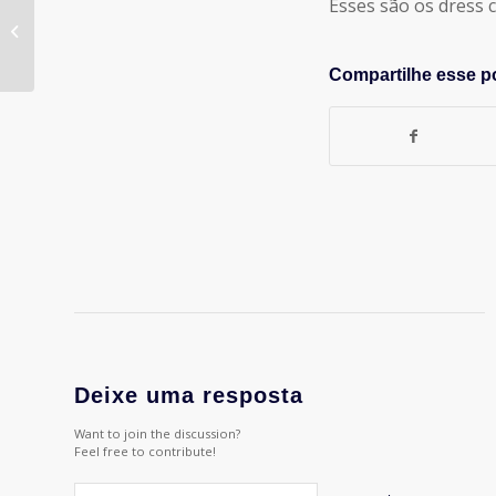
Esses são os
dress 
Design na
Comunicação foi o
foco do 3º Inovadores
Compartilhe esse p
de...
Deixe uma resposta
Want to join the discussion?
Feel free to contribute!