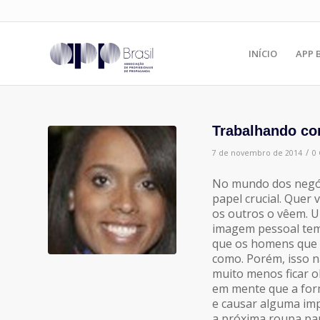
INÍCIO
APP 
Trabalhando co
/
7 de novembro de 2014
0
No mundo dos negó
papel crucial. Quer
os outros o vêem. 
imagem pessoal tem
que os homens que 
como. Porém, isso n
muito menos ficar 
em mente que a form
e causar alguma imp
a próxima roupa pa