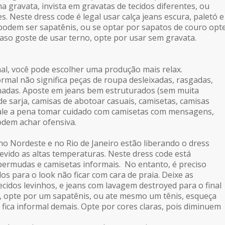
a gravata, invista em gravatas de tecidos diferentes, ou
es. Neste
dress code
é legal usar calça jeans escura, paletó e
podem ser sapatênis, ou se optar por sapatos de couro opt
so goste de usar terno, opte por usar sem gravata.
l, você pode escolher uma produção mais relax.
mal não significa peças de roupa desleixadas, rasgadas,
adas. Aposte em jeans bem estruturados (sem muita
de sarja, camisas de abotoar casuais, camisetas, camisas
Vale a pena tomar cuidado com camisetas com mensagens,
dem achar ofensiva.
 Nordeste e no Rio de Janeiro estão liberando o dress
evido as altas temperaturas. Neste dress code está
bermudas e camisetas informais. No entanto, é preciso
s para o look não ficar com cara de praia. Deixe as
ecidos levinhos, e jeans com lavagem destroyed para o final
, opte por um sapatênis, ou ate mesmo um tênis, esqueça
 fica informal demais. Opte por cores claras, pois diminuem