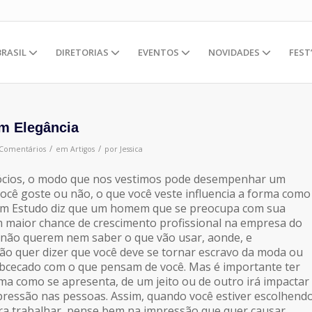
BRASIL
DIRETORIAS
EVENTOS
NOVIDADES
FEST
m Elegância
/
/
 Comentários
em
Artigos
por
Jessica
cios, o modo que nos vestimos pode desempenhar um
 você goste ou não, o que você veste influencia a forma como
Um Estudo diz que um homem que se preocupa com sua
 maior chance de crescimento profissional na empresa do
não querem nem saber o que vão usar, aonde, e
ão quer dizer que você deve se tornar escravo da moda ou
obcecado com o que pensam de você. Mas é importante ter
a como se apresenta, de um jeito ou de outro irá impactar
ressão nas pessoas. Assim, quando você estiver escolhend
ra trabalhar, pense bem na impressão que quer causar,