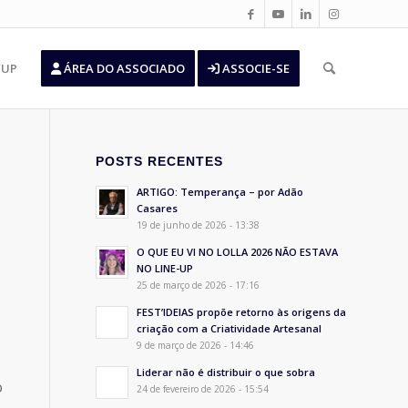
’UP
ÁREA DO ASSOCIADO
ASSOCIE-SE
POSTS RECENTES
ARTIGO: Temperança – por Adão
Casares
19 de junho de 2026 - 13:38
O QUE EU VI NO LOLLA 2026 NÃO ESTAVA
NO LINE-UP
25 de março de 2026 - 17:16
FEST’IDEIAS propõe retorno às origens da
criação com a Criatividade Artesanal
9 de março de 2026 - 14:46
Liderar não é distribuir o que sobra
o
24 de fevereiro de 2026 - 15:54