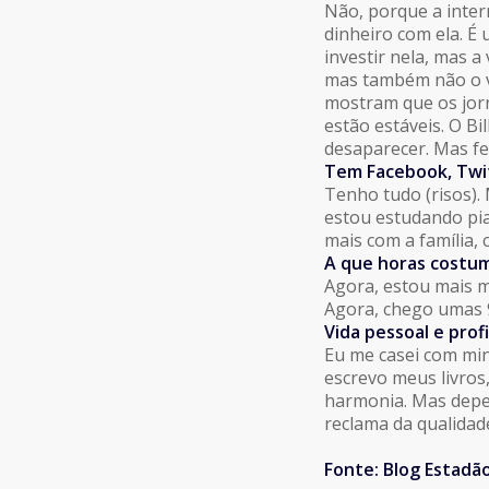
Não, porque a inte
dinheiro com ela. É
investir nela, mas a
mas também não o ve
mostram que os jorna
estão estáveis. O Bi
desaparecer. Mas fez
Tem Facebook, Twi
Tenho tudo (risos). 
estou estudando pian
mais com a família, c
A que horas costum
Agora, estou mais m
Agora, chego umas 9
Vida pessoal e pro
Eu me casei com min
escrevo meus livros
harmonia. Mas depen
reclama da qualidade
Fonte: Blog Estadã