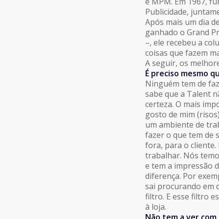
e MPM. Em 1967, fun
Publicidade, juntam
Após mais um dia de
ganhado o Grand Pri
–, ele recebeu a col
coisas que fazem mal
A seguir, os melhor
É preciso mesmo qu
Ninguém tem de faze
sabe que a Talent n
certeza. O mais impo
gosto de mim (risos
um ambiente de trab
fazer o que tem de s
fora, para o cliente
trabalhar. Nós temo
e tem a impressão d
diferença. Por exem
sai procurando em de
filtro. E esse filtr
à loja.
Não tem a ver com