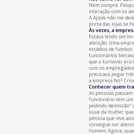
Nem sempre. Pesqui
interação com os at
A Apple não me deix
porta das lojas se
Às vezes, a empres
Estava lendo um liv
atenção. Uma empre
estádios de futebol.
funcionários beirav
que o turnover era 
com os empregados?
precisava pegar trê
a empresa fez? Crio
Conhecer quem trab
As pessoas passam o
funcionário tem um 
pedindo demissão” o
ouve da mulher que 
pessoa que vive ass
consegue ser atenci
homem. Agora, quan