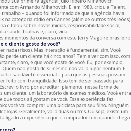
dou sua primeira agência: Julio Ribeiro Mihanovich
ente com Armando Mihanovich. E, em 1980, criou a Talent.
 trabalho – quando foi informado de que a agência havia
x na categoria rádio em Cannes (além de outros três leões)
una e falou sobre novas mídias, responsabilidade social,
 à saúde, toalhas e, claro, vida.
es momentos da conversa com este Jerry Maguire brasileiro
e o cliente goste de você?
r nada (risos). Mas interação é fundamental, sim. Você
ão perde um cliente há cinco anos? Tem a ver com isso, com
rtante, claro, é que você goste de você. Eu, por exemplo,
). Quem não gosta de si mesmo não vai a lugar nenhum. E
alho saudável é essencial – para que as pessoas possam
er feito com tranquilidade. Isso tem de ser passado para
. Escrevi o livro por acreditar, piamente, nessa forma de
s um cliente, um laboratório de exames médicos. Você entra
e que todos ali gostam de você. Essa experiência faz
plo: você vai comprar uma bicicleta para seu filho. Ninguém
z lojas. Geralmente, vai a duas ou três. Ou seja, existe um
o está ligado à experiência que o comprador tem quando chega
 preço?