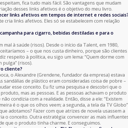
respeitam, fica tudo mais fácil. São vantagens que mudam
ação desses links afetivos é o objetivo do meu livro.
lecer links afetivos em tempos de internet e redes sociais
nte cria links afetivos. Eles só se estabelecem com relação
campanha para cigarro, bebidas destiladas e para o
 mal à saúde (risos). Desde o início da Talent, em 1980,
ceitaríamos – o que nos custa dinheiro, porque são clientes
 diz respeito à política, eu sigo um lema: “Quem dorme com
pulga” (risos).
ro cliente?
poca, o Alexandre (Grendene, fundador da empresa) estava
 sandálias de plástico eram consideradas coisa de pobre –
udar esse conceito. Eu fiz uma pesquisa e descobri que o
 produto, mas as pessoas. E as pessoas achavam o produto
e não condizia com a realidade. Então, disse a ele: “Existem
imeira é o que os olhos veem; a segunda, a tela da TV Globo”
ia que adotamos? Fazer com que atrizes de novela usassem a
ia o conceito. Outra estratégia: convencer as mais influente
de que o produto tinha charme. E conseguimos.