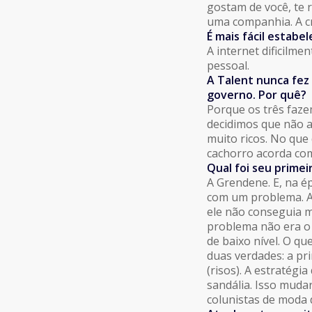
gostam de você, te 
uma companhia. A cri
É mais fácil estabe
A internet dificilme
pessoal.
A Talent nunca fez 
governo. Por quê?
Porque os três fazem
decidimos que não a
muito ricos. No que
cachorro acorda com 
Qual foi seu primei
A Grendene. E, na é
com um problema. As
ele não conseguia m
problema não era o
de baixo nível. O qu
duas verdades: a pr
(risos). A estratég
sandália. Isso mudar
colunistas de moda 