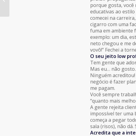
Ibope
porque gosta, você 
educativas ao estil
comecei na carreira
cigarro com uma fac
fuma em ambiente fe
exemplo: um dia, es
neto chegou e me de
vovô!” Fechei a torne
O seu jeito low pro
Tem gente que adora 
Mas eu… não gosto. 
Ninguém acreditou!
negócio é fazer plan
me pagam.
Você sempre trabal
“quanto mais melho
A gente rejeita cli
impossível ter uma b
começa a pegar tod
sala (risos), não dá
Acredita que a inte