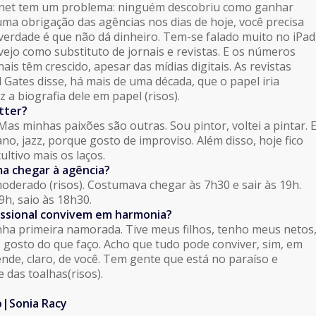
rnet tem um problema: ninguém descobriu como ganhar
 uma obrigação das agências nos dias de hoje, você precisa
 verdade é que não dá dinheiro. Tem-se falado muito no iPad
jo como substituto de jornais e revistas. E os números
is têm crescido, apesar das mídias digitais. As revistas
ll Gates disse, há mais de uma década, que o papel iria
 a biografia dele em papel (risos).
tter?
Mas minhas paixões são outras. Sou pintor, voltei a pintar. 
o, jazz, porque gosto de improviso. Além disso, hoje fico
ultivo mais os laços.
a chegar à agência?
oderado (risos). Costumava chegar às 7h30 e sair às 19h.
h, saio às 18h30.
fissional convivem em harmonia?
ha primeira namorada. Tive meus filhos, tenho meus netos
, gosto do que faço. Acho que tudo pode conviver, sim, em
de, claro, de você. Tem gente que está no paraíso e
 das toalhas(risos).
o|Sonia Racy