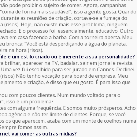
não pode proibir o sujeito de comer. Agora, campanhas
o “coma de forma mais saudável”, isso a gente gosta. Quando
, durante as reuniões de criação, cortava-se a fumaça do
a (risos). Hoje, não existe mais esse problema, ninguém
chado. E o processo foi, essencialmente, educativo. Outro
tava em casa fazendo a barba. Com a torneira aberta. Meu
u bronca: “Você está desperdiçando a água do planeta,
ira na hora (risos).
file é um estilo criado ou é inerente a sua personalidade?
brilhar, aparecer na TV, badalar, sair em jornal e revista.
Uma vez fui escolhido para ser jurado em Cannes. Declinei.
 (risos) Não tenho vocação para board de empresa. Meu
ejamento e criação, é disso que eu gosto. É para isso que
hou com poucos clientes. Num mundo voltado para o
r”, isso é um problema?
entes com alguma frequência. E somos muito prósperos. Acho
oa agência e não ter limite de clientes. Porque, se você
os os que aparecem, acaba com um monte de coelhos numa
. Sempre fomos assim.
rnet vai comer as outras mídias?