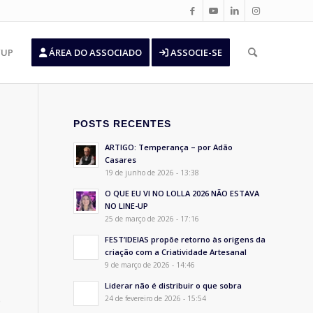
’UP
ÁREA DO ASSOCIADO
ASSOCIE-SE
POSTS RECENTES
ARTIGO: Temperança – por Adão
Casares
19 de junho de 2026 - 13:38
O QUE EU VI NO LOLLA 2026 NÃO ESTAVA
NO LINE-UP
25 de março de 2026 - 17:16
FEST’IDEIAS propõe retorno às origens da
criação com a Criatividade Artesanal
9 de março de 2026 - 14:46
Liderar não é distribuir o que sobra
o
24 de fevereiro de 2026 - 15:54