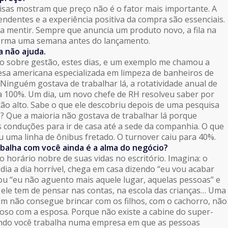
sas mostram que preço não é o fator mais importante. A
endentes e a experiência positiva da compra são essenciais.
a mentir. Sempre que anuncia um produto novo, a fila na
 forma uma semana antes do lançamento.
a não ajuda.
ro sobre gestão, estes dias, e um exemplo me chamou a
sa americana especializada em limpeza de banheiros de
 Ninguém gostava de trabalhar lá, a rotatividade anual de
a 100%. Um dia, um novo chefe de RH resolveu saber por
tão alto. Sabe o que ele descobriu depois de uma pesquisa
 Que a maioria não gostava de trabalhar lá porque
s conduções para ir de casa até a sede da companhia. O que
u uma linha de ônibus fretado. O turnover caiu para 40%.
alha com você ainda é a alma do negócio?
 horário nobre de suas vidas no escritório. Imagina: o
dia a dia horrível, chega em casa dizendo “eu vou acabar
u “eu não aguento mais aquele lugar, aquelas pessoas” e
ele tem de pensar nas contas, na escola das crianças… Uma
im não consegue brincar com os filhos, com o cachorro, não
oso com a esposa. Porque não existe a cabine do super-
do você trabalha numa empresa em que as pessoas