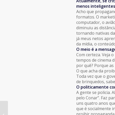
Atualmente, se crit
menos inteligente
Acho que propaganda
formatos. O marketi
computador, o avião
diminuiu as distânc
tornando nativas da
já meus netos apre
da mídia, o conteúd
O meio é a mensa
Com certeza. Veja o
tempos de cinema di
por quê? Porque as
O que acha da proibi
Toda vez que o gov
de brinquedos, sab
O politicamente cor
A gente se policia. 
pelo Conar”. Faz pa
uns quatro anos qu
que é socialmente i
APP Anuncia parceria com o Grupo
proibir propaganda