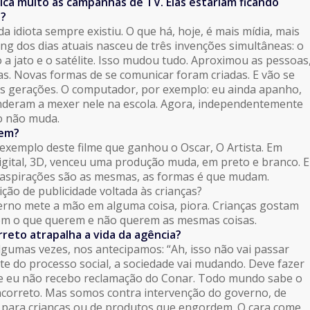
ica muito as campanhas de TV. Elas estariam ficando
s?
 idiota sempre existiu. O que há, hoje, é mais mídia, mais
ng dos dias atuais nasceu de três invenções simultâneas: o
 a jato e o satélite. Isso mudou tudo. Aproximou as pessoas
ias. Novas formas de se comunicar foram criadas. E vão se
s gerações. O computador, por exemplo: eu ainda apanho,
nderam a mexer nele na escola. Agora, independentemente
o não muda.
gem?
 exemplo deste filme que ganhou o Oscar, O Artista. Em
gital, 3D, venceu uma produção muda, em preto e branco. E
 aspirações são as mesmas, as formas é que mudam.
ção de publicidade voltada às crianças?
erno mete a mão em alguma coisa, piora. Crianças gostam
em o que querem e não querem as mesmas coisas.
reto atrapalha a vida da agência?
Algumas vezes, nos antecipamos: “Ah, isso não vai passar
rte do processo social, a sociedade vai mudando. Deve fazer
e eu não recebo reclamação do Conar. Todo mundo sabe o
ncorreto. Mas somos contra intervenção do governo, de
 para crianças ou de produtos que engordem. O cara come