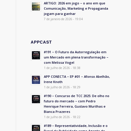
ARTIGO: 2026 em jogo – o ano em que
Comunicação, Marketing e Propaganda
jogam para ganhar
7 de janeiro de 2026 - 19:04
.
APPCAST
#191 – O Futuro da Autorregulação em
um Mercado em plena transformação –
com Melissa Vogel
1 de julho de 2026 - 18:38
APP CONECTA – EP #01 – Afonso Abelhão,
Irene Knoth
1 de julho de 2026 - 18:29
#190 – Concurso de TCC 2025: De olho no
futuro do mercado – com Pedro
Henrique Ferreira, Gustavo Murilhas e
Bianca Prazeres
1 de julho de 2026 - 18:22
#189 – Representatividade, Inclusão e o
Papel da Publicidade como Agente de