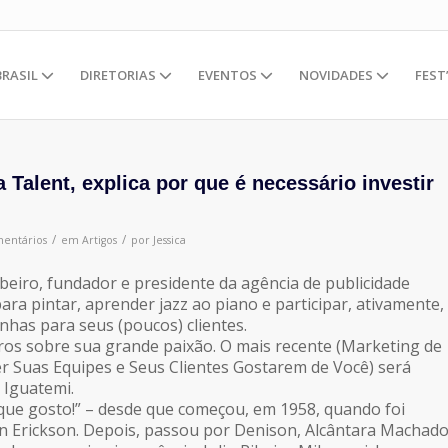
BRASIL
DIRETORIAS
EVENTOS
NOVIDADES
FEST
a Talent, explica por que é necessário investir
/
/
entários
em
Artigos
por
Jessica
ibeiro, fundador e presidente da agência de publicidade
ra pintar, aprender jazz ao piano e participar, ativamente,
nhas para seus (poucos) clientes.
os sobre sua grande paixão. O mais recente (Marketing de
r Suas Equipes e Seus Clientes Gostarem de Você) será
 Iguatemi.
que gosto!” – desde que começou, em 1958, quando foi
n Erickson. Depois, passou por Denison, Alcântara Machad