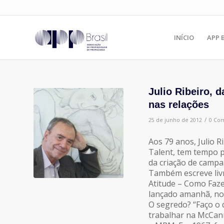
INÍCIO
APP 
Julio Ribeiro, d
nas relações
/
25 de junho de 2012
0 Com
Aos 79 anos, Julio R
Talent, tem tempo pa
da criação de campa
Também escreve livr
Atitude – Como Faze
lançado amanhã, no
O segredo? “Faço o 
trabalhar na McCan