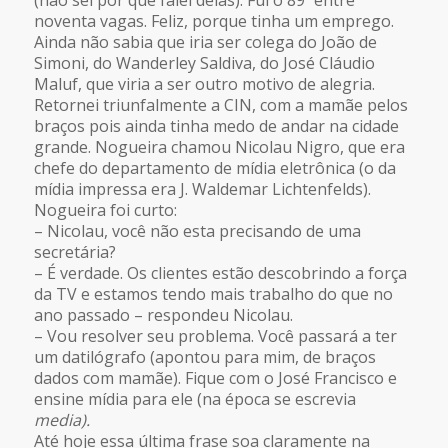
(não sei por que falei delas). Fui o 89º entre
noventa vagas. Feliz, porque tinha um emprego.
Ainda não sabia que iria ser colega do João de
Simoni, do Wanderley Saldiva, do José Cláudio
Maluf, que viria a ser outro motivo de alegria.
Retornei triunfalmente a CIN, com a mamãe pelos
braços pois ainda tinha medo de andar na cidade
grande. Nogueira chamou Nicolau Nigro, que era
chefe do departamento de mídia eletrônica (o da
mídia impressa era J. Waldemar Lichtenfelds).
Nogueira foi curto:
– Nicolau, você não esta precisando de uma
secretária?
– É verdade. Os clientes estão descobrindo a força
da TV e estamos tendo mais trabalho do que no
ano passado – respondeu Nicolau.
– Vou resolver seu problema. Você passará a ter
um datilógrafo (apontou para mim, de braços
dados com mamãe). Fique com o José Francisco e
ensine mídia para ele (na época se escrevia
media).
Até hoje essa última frase soa claramente na