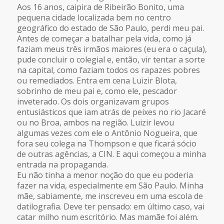
Aos 16 anos, caipira de Ribeirão Bonito, uma
pequena cidade localizada bem no centro
geográfico do estado de São Paulo, perdi meu pai.
Antes de começar a batalhar pela vida, como já
faziam meus três irmãos maiores (eu era o caçula),
pude concluir o colegial e, então, vir tentar a sorte
na capital, como faziam todos os rapazes pobres
ou remediados. Entra em cena Luizir Blota,
sobrinho de meu pai e, como ele, pescador
inveterado. Os dois organizavam grupos
entusiásticos que iam atrás de peixes no rio Jacaré
ou no Broa, ambos na região. Luizir levou
algumas vezes com ele o Antônio Nogueira, que
fora seu colega na Thompson e que ficará sócio
de outras agências, a CIN. E aqui começou a minha
entrada na propaganda.
Eu não tinha a menor noção do que eu poderia
fazer na vida, especialmente em São Paulo. Minha
mãe, sabiamente, me inscreveu em uma escola de
datilografia. Deve ter pensado: em último caso, vai
catar milho num escritório. Mas mamãe foi além.