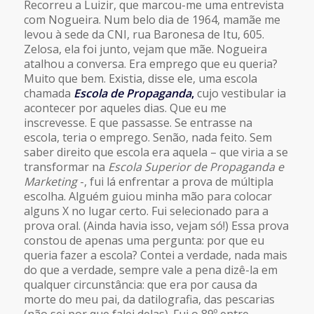
Recorreu a Luizir, que marcou-me uma entrevista
com Nogueira. Num belo dia de 1964, mamãe me
levou à sede da CNI, rua Baronesa de Itu, 605.
Zelosa, ela foi junto, vejam que mãe. Nogueira
atalhou a conversa. Era emprego que eu queria?
Muito que bem. Existia, disse ele, uma escola
chamada
Escola de Propaganda
,
cujo vestibular ia
acontecer por aqueles dias. Que eu me
inscrevesse. E que passasse. Se entrasse na
escola, teria o emprego. Senão, nada feito. Sem
saber direito que escola era aquela – que viria a se
transformar na
Escola Superior de Propaganda e
Marketing
-, fui lá enfrentar a prova de múltipla
escolha. Alguém guiou minha mão para colocar
alguns X no lugar certo. Fui selecionado para a
prova oral. (Ainda havia isso, vejam só!) Essa prova
constou de apenas uma pergunta: por que eu
queria fazer a escola? Contei a verdade, nada mais
do que a verdade, sempre vale a pena dizê-la em
qualquer circunstância: que era por causa da
morte do meu pai, da datilografia, das pescarias