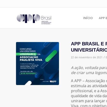
INÍCIO
APP 
APP BRASIL E
UNIVERSITÁRI
/
22 de novembro de 2021
A ação, voltada par
de criar uma logoma
A APP – Associação 
estimula as ativida
profissional, e a As
qualidade de vida d
uniram para lançar 
Viva, com o objetivo