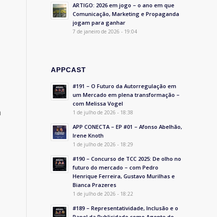
ARTIGO: 2026 em jogo – o ano em que
Comunicação, Marketing e Propaganda
jogam para ganhar
7 de janeiro de 2026 - 19:04
APPCAST
#191 – O Futuro da Autorregulação em
um Mercado em plena transformação –
com Melissa Vogel
a
1 de julho de 2026 - 18:38
APP CONECTA – EP #01 – Afonso Abelhão,
Irene Knoth
1 de julho de 2026 - 18:29
#190 – Concurso de TCC 2025: De olho no
futuro do mercado – com Pedro
Henrique Ferreira, Gustavo Murilhas e
Bianca Prazeres
1 de julho de 2026 - 18:22
#189 – Representatividade, Inclusão e o
Papel da Publicidade como Agente de