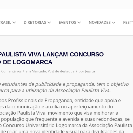
BRASIL
DIRETORIAS
EVENTOS
NOVIDADES
FEST
 PAULISTA VIVA LANÇAM CONCURSO
O DE LOGOMARCA
/
/
0 Comentários
em
Mercado
,
Post de destaque
por
Jessica
a estudantes de publicidade e propaganda, tem o objetivo
rca para a utilização da Associação Paulista Viva.
dos Profissionais de Propaganda, entidade que apoia e
des da comunicação e auxilia no aperfeiçoamento do
sociação Paulista Viva, movimento que visa melhorar a
a população que frequenta a avenida e suas redondezas, se
o Concurso Universitário Logomarca da Associação Paulista
 de criar uma nova identidade visual para divulgações da