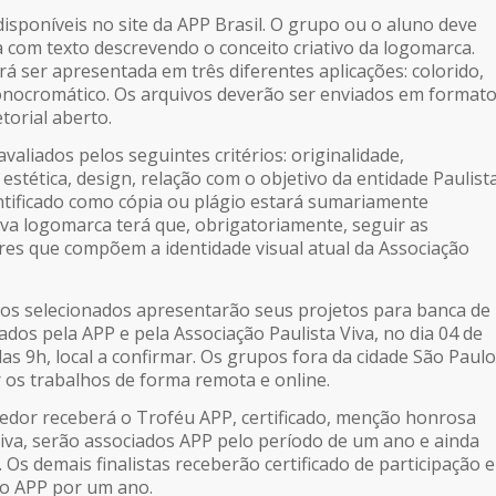
disponíveis no site da APP Brasil. O grupo ou o aluno deve
 com texto descrevendo o conceito criativo da logomarca.
á ser apresentada em três diferentes aplicações: colorido,
onocromático. Os arquivos deverão ser enviados em format
torial aberto.
valiados pelos seguintes critérios: originalidade,
, estética, design, relação com o objetivo da entidade Paulist
entificado como cópia ou plágio estará sumariamente
nova logomarca terá que, obrigatoriamente, seguir as
ores que compõem a identidade visual atual da Associação
os selecionados apresentarão seus projetos para banca de
ados pela APP e pela Associação Paulista Viva, no dia 04 de
as 9h, local a confirmar. Os grupos fora da cidade São Paulo
os trabalhos de forma remota e online.
edor receberá o Troféu APP, certificado, menção honrosa
 Viva, serão associados APP pelo período de um ano e ainda
Os demais finalistas receberão certificado de participação e
io APP por um ano.