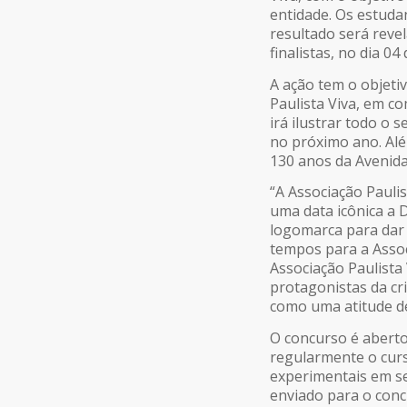
entidade. Os estuda
resultado será reve
finalistas, no dia 0
A ação tem o objetiv
Paulista Viva, em c
irá ilustrar todo o
no próximo ano. Alé
130 anos da Avenida 
“A Associação Pauli
uma data icônica a 
logomarca para dar 
tempos para a Assoc
Associação Paulista 
protagonistas da cr
como uma atitude de
O concurso é aberto
regularmente o cur
experimentais em se
enviado para o conc