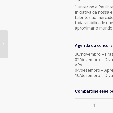
“Juntar-se à Paulis
iniciativa da nossa 
talentos ao mercado”
toda visibilidade q
aproximar o mundo a
#67 – Educação –
Agenda do concurs
Ensino de PP
30/novembro – Prazo
02/dezembro – Divul
APV
04/dezembro – Apres
10/dezembro – Divu
Compartilhe esse p