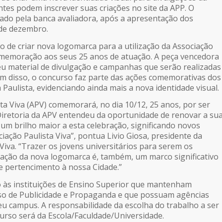
ntes podem inscrever suas criações no site da APP. O
lado pela banca avaliadora, após a apresentação dos
4 de dezembro.
o de criar nova logomarca para a utilização da Associação
omemoração aos seus 25 anos de atuação. A peça vencedora
 seu material de divulgação e campanhas que serão realizadas
m disso, o concurso faz parte das ações comemorativas dos
Paulista, evidenciando ainda mais a nova identidade visual.
sta Viva (APV) comemorará, no dia 10/12, 25 anos, por ser
Diretoria da APV entendeu da oportunidade de renovar a su
um brilho maior a esta celebração, significando novos
iação Paulista Viva”, pontua Livio Giosa, presidente da
Viva. “Trazer os jovens universitários para serem os
iação da nova logomarca é, também, um marco significativo
 pertencimento à nossa Cidade.”
 às instituições de Ensino Superior que mantenham
so de Publicidade e Propaganda e que possuam agências
u campus. A responsabilidade da escolha do trabalho a ser
urso será da Escola/Faculdade/Universidade.