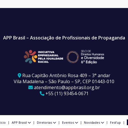
APP Brasil – Associação de Profissionais de Propaganda
Rua Capitão Antônio Rosa 409 – 3° andar
Vila Madalena – São Paulo – SP, CEP 01443-010
atendimento@appbrasil.org.br
+55 (11) 93454-0671
nício
APP Brasil
Diretorias
Eventos
Novidades
Fest’up