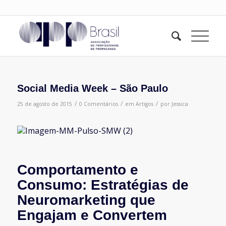
Social Media Week – São Paulo
/
/
/
25 de agosto de 2015
0 Comentários
em
Artigos
por
Jessica
Comportamento e
Consumo: Estratégias de
Neuromarketing que
Engajam e Convertem