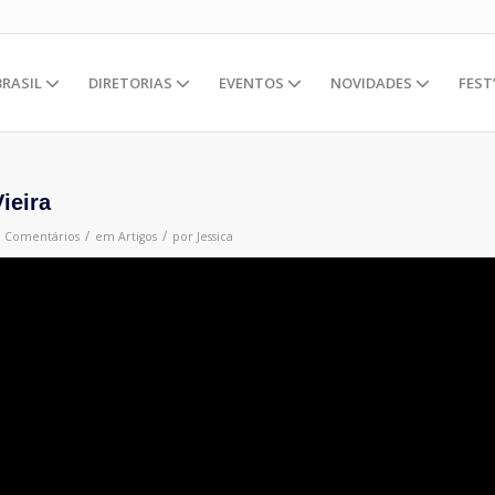
BRASIL
DIRETORIAS
EVENTOS
NOVIDADES
FEST
ieira
/
/
0 Comentários
em
Artigos
por
Jessica