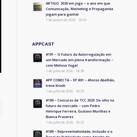
ARTIGO: 2026 em jogo – o ano em que
Comunicação, Marketing e Propaganda
jogam para ganhar
7 de janeiro de 2026 - 19:04
APPCAST
#191 – O Futuro da Autorregulação em
um Mercado em plena transformação –
com Melissa Vogel
1 de julho de 2026 - 18:38
APP CONECTA – EP #01 – Afonso Abelhão,
Irene Knoth
1 de julho de 2026 - 18:29
#190 – Concurso de TCC 2025: De olho no
futuro do mercado – com Pedro
Henrique Ferreira, Gustavo Murilhas e
Bianca Prazeres
1 de julho de 2026 - 18:22
#189 – Representatividade, Inclusão e o
Papel da Publicidade como Agente de