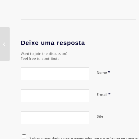
Vencedores de 2011 –
Deixe uma resposta
Bob Vieira
Want to join the discussion?
Feel free to contribute!
*
Nome
*
E-mail
Site
Salvar meus dados neste navegador para a próxima vez que e