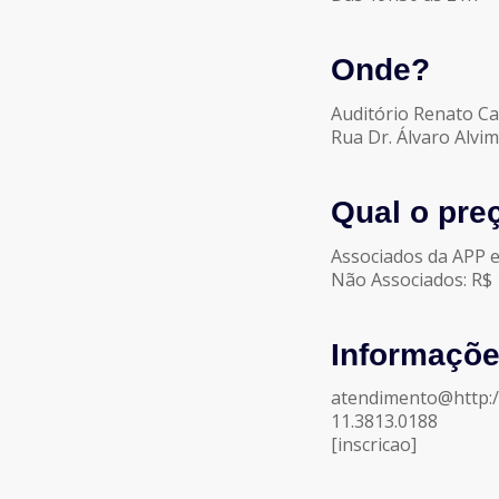
Onde?
Auditório Renato C
Rua Dr. Álvaro Alvim
Qual o pre
Associados da APP e
Não Associados: R$ 
Informaçõe
atendimento@http://
11.3813.0188
[inscricao]