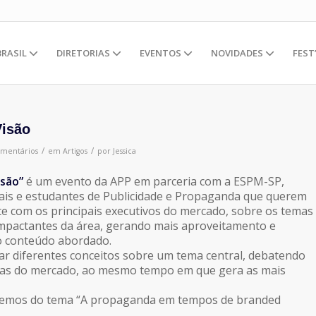
BRASIL
DIRETORIAS
EVENTOS
NOVIDADES
FEST
Visão
/
/
omentários
em
Artigos
por
Jessica
isão”
é um evento da APP em parceria com a ESPM-SP,
nais e estudantes de Publicidade e Propaganda que querem
te com os principais executivos do mercado, sobre os temas
impactantes da área, gerando mais aproveitamento e
o conteúdo abordado.
ar diferentes conceitos sobre um tema central, debatendo
ias do mercado, ao mesmo tempo em que gera as mais
aremos do tema “A propaganda em tempos de branded