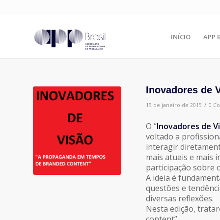
INÍCIO
APP 
Inovadores de 
/
15 de janeiro de 2015
0 C
O “
Inovadores de V
voltado a profissio
interagir diretamen
mais atuais e mais 
participação sobre 
A ideia é fundament
questões e tendênc
diversas reflexões.
Nesta edição, trat
content”.