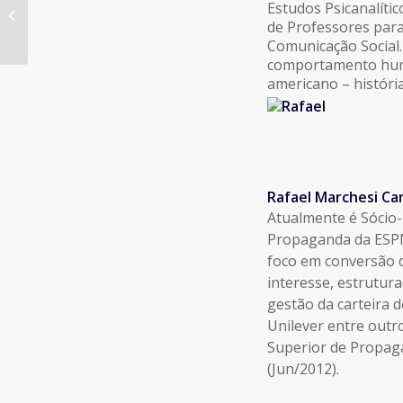
Estudos Psicanalíti
Fest'UP
de Professores par
Comunicação Social.
comportamento huma
americano – históri
Rafael Marchesi C
Atualmente é Sócio-
Propaganda da ESP
foco em conversão d
interesse, estrutur
gestão da carteira d
Unilever entre outro
Superior de Propaga
(Jun/2012).