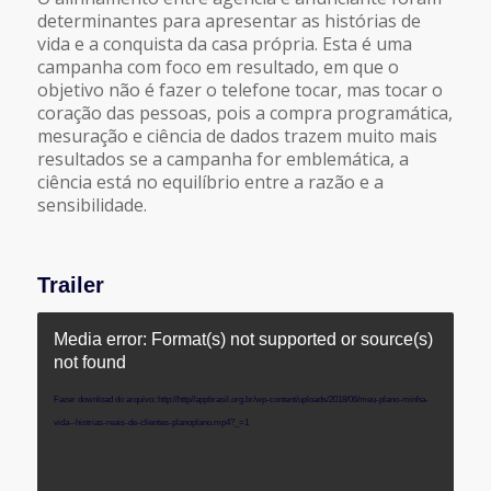
determinantes para apresentar as histórias de
vida e a conquista da casa própria. Esta é uma
campanha com foco em resultado, em que o
objetivo não é fazer o telefone tocar, mas tocar o
coração das pessoas, pois a compra programática,
mesuração e ciência de dados trazem muito mais
resultados se a campanha for emblemática, a
ciência está no equilíbrio entre a razão e a
sensibilidade.
Trailer
Media error: Format(s) not supported or source(s)
not found
Fazer download do arquivo: http://http//appbrasil.org.br/wp-content/uploads/2018/06/meu-plano-minha-
vida--histrias-reais-de-clientes-planoplano.mp4?_=1