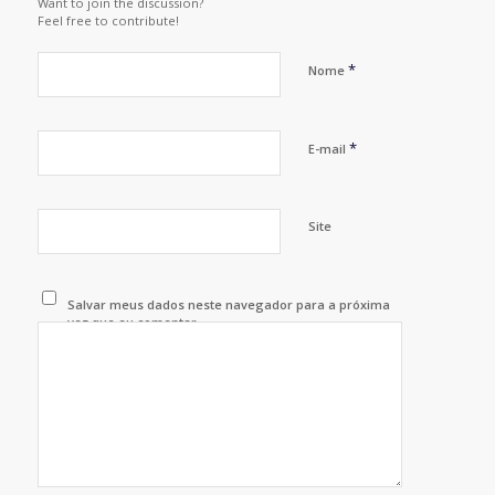
Want to join the discussion?
Feel free to contribute!
*
Nome
*
E-mail
Site
Salvar meus dados neste navegador para a próxima
vez que eu comentar.