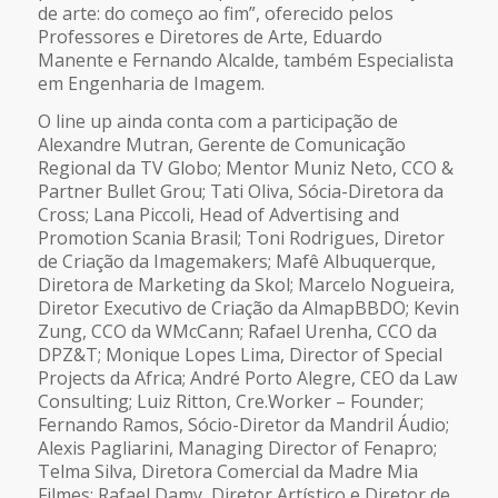
de arte: do começo ao fim”, oferecido pelos
Professores e Diretores de Arte, Eduardo
Manente e Fernando Alcalde, também Especialista
em Engenharia de Imagem.
O line up ainda conta com a participação de
Alexandre Mutran, Gerente de Comunicação
Regional da TV Globo; Mentor Muniz Neto, CCO &
Partner Bullet Grou; Tati Oliva, Sócia-Diretora da
Cross; Lana Piccoli, Head of Advertising and
Promotion Scania Brasil; Toni Rodrigues, Diretor
de Criação da Imagemakers; Mafê Albuquerque,
Diretora de Marketing da Skol; Marcelo Nogueira,
Diretor Executivo de Criação da AlmapBBDO; Kevin
Zung, CCO da WMcCann; Rafael Urenha, CCO da
DPZ&T; Monique Lopes Lima, Director of Special
Projects da Africa; André Porto Alegre, CEO da Law
Consulting; Luiz Ritton, Cre.Worker – Founder;
Fernando Ramos, Sócio-Diretor da Mandril Áudio;
Alexis Pagliarini, Managing Director of Fenapro;
Telma Silva, Diretora Comercial da Madre Mia
Filmes; Rafael Damy, Diretor Artístico e Diretor de