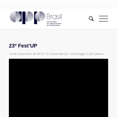
23º Fest'UP
/
/
/
14 de novembro de 2014
0 Comentários
em
Artigos
por
Jessica