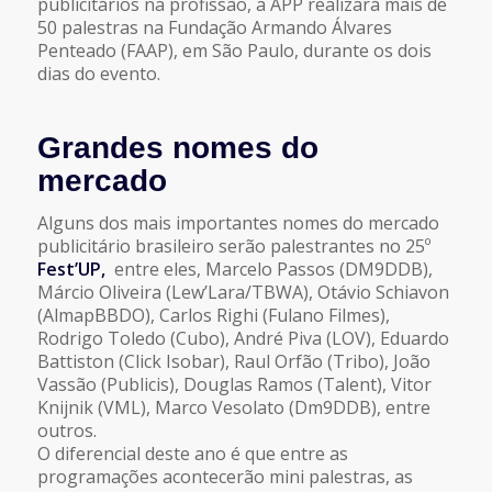
publicitários na profissão, a APP realizará mais de
50 palestras na Fundação Armando Álvares
Penteado (FAAP), em São Paulo, durante os dois
dias do evento.
Grandes nomes do
mercado
Alguns dos mais importantes nomes do mercado
publicitário brasileiro serão palestrantes no 25º
Fest’UP,
entre eles, Marcelo Passos (DM9DDB),
Márcio Oliveira (Lew’Lara/TBWA), Otávio Schiavon
(AlmapBBDO), Carlos Righi (Fulano Filmes),
Rodrigo Toledo (Cubo), André Piva (LOV), Eduardo
Battiston (Click Isobar), Raul Orfão (Tribo), João
Vassão (Publicis), Douglas Ramos (Talent), Vitor
Knijnik (VML), Marco Vesolato (Dm9DDB), entre
outros.
O diferencial deste ano é que entre as
programações acontecerão mini palestras, as