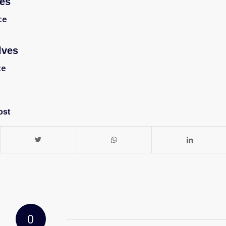
es
te
lves
te
ost
0