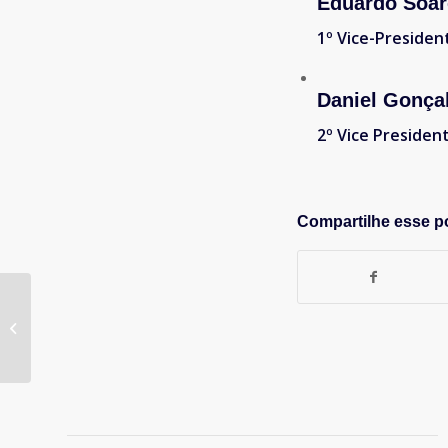
Eduardo Soar
1º Vice-Presiden
Daniel Gonça
2º Vice Presiden
Compartilhe esse p
Coquetel APP 75 anos