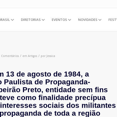
BRASIL
DIRETORIAS
EVENTOS
NOVIDADES
FEST
/
/
0 Comentários
em
Artigos
por
Jessica
 13 de agosto de 1984, a
 Paulista de Propaganda-
beirão Preto, entidade sem fins
 teve como finalidade precípua
interesses sociais dos militantes
 propaganda de toda a região