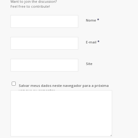
Want to join the discussion?
Feel free to contribute!
*
Nome
*
E-mail
Site
Salvar meus dados neste navegador para a próxima
vez que eu comentar.