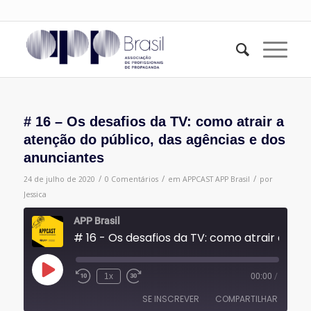
# 16 – Os desafios da TV: como atrair a
atenção do público, das agências e dos
anunciantes
/
/
/
24 de julho de 2020
0 Comentários
em
APPCAST
APP Brasil
por
Jessica
APP Brasil
# 16 - Os desafios da TV: como atrair a atenção do público, das agências e
Reproduzir
1x
00:00
/
episódio
SE INSCREVER
COMPARTILHAR