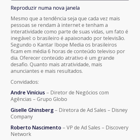
Reproduzir numa nova janela
COMPARTILHAR
FEED RSS
Mesmo que a tendência seja que cada vez mais
pessoas se rendam à internet e tenham a
LINK
interatividade como parte de suas vidas, um fato é
inegável: o brasileiro é apaixonado por televisão.
Segundo o Kantar Ibope Media os brasileiros
INCORPORAR
ficam em média 6 horas de conteúdo televiso por
dia. Oferecer conteúdo atrativo é um grande
desafio. Quanto mais atratividade, mais
anunciantes e mais resultados.
Convidados:
Andre Vinícius
– Diretor de Negócios com
Agências – Grupo Globo
Giselle Ghinsberg
– Diretora de Ad Sales – Disney
Company
Roberto Nascimento
– VP de Ad Sales – Discovery
Network