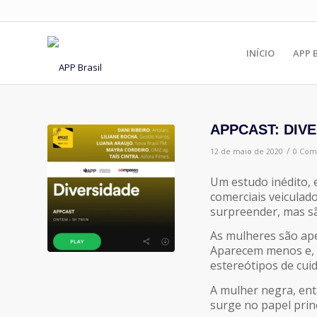
INÍCIO
APP 
APPCAST: DIV
/
12 de maio de 2020
0 Com
Um estudo inédito, 
comerciais veiculad
surpreender, mas sã
As mulheres são ape
Aparecem menos e, 
estereótipos de cuid
A mulher negra, entã
surge no papel princ