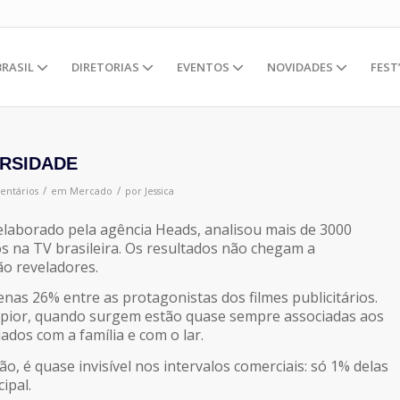
BRASIL
DIRETORIAS
EVENTOS
NOVIDADES
FEST
ERSIDADE
/
/
entários
em
Mercado
por
Jessica
elaborado pela agência Heads, analisou mais de 3000
os na TV brasileira. Os resultados não chegam a
o reveladores.
nas 26% entre as protagonistas dos filmes publicitários.
pior, quando surgem estão quase sempre associadas aos
ados com a família e com o lar.
o, é quase invisível nos intervalos comerciais: só 1% delas
ipal.