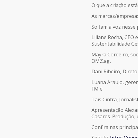
O que a criação est
As marcas/empresa
Soltam a voz nesse 
Liliane Rocha, CEO 
Sustentabilidade Ge
Mayra Cordeiro, sóc
OMZ.ag,
Dani Ribeiro, Direto
Luana Araujo, geren
FM e
Taís Cintra, Jornalis
Apresentação Alexan
Casares. Produção,
Confira nas principa
Spotify:
https://op