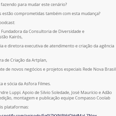
á fazendo para mudar este cenário?
s estão comprometidas também com esta mudança?
podcast:
e Fundadora da Consultoria de Diversidade e
stão Kairós,
ia e diretora executiva de atendimento e criação da agência
ra de Criação da Artplan,
te de novos negócios e projetos especiais Rede Nova Brasil
ta e sócia da Asfora Filmes.
dre Luppi. Apoio de Silvio Soledade, José Maurício e Adão
 edição, montagem e publicação equipe Compasso Coolab
is plataformas:
en.spotify.com/episode/5q0JZKYNPI6tDHdMaLZNpx