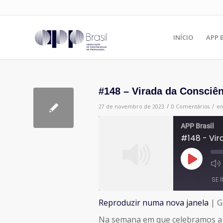
INÍCIO
APP 
#148 – Virada da Consciên
/
/
27 de novembro de 2023
0 Comentários
e
APP Brasil
#148 - Vir
Reproduzir
episódio
SE 
Reproduzir numa nova janela
|
G
COMPARTILHAR
Na semana em que celebramos a C
FEED RSS