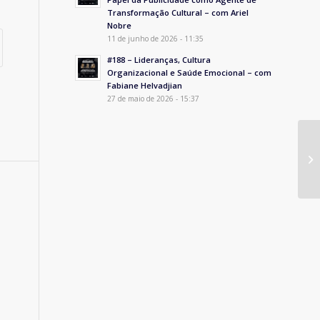
Transformação Cultural – com Ariel
Nobre
11 de junho de 2026 - 11:35
#188 – Lideranças, Cultura
Organizacional e Saúde Emocional – com
Fabiane Helvadjian
27 de maio de 2026 - 15:37
#1
co