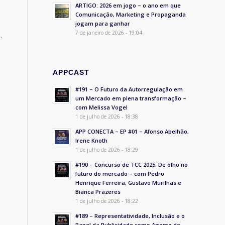
ARTIGO: 2026 em jogo – o ano em que
Comunicação, Marketing e Propaganda
jogam para ganhar
7 de janeiro de 2026 - 19:04
.
APPCAST
#191 – O Futuro da Autorregulação em
um Mercado em plena transformação –
com Melissa Vogel
1 de julho de 2026 - 18:38
APP CONECTA – EP #01 – Afonso Abelhão,
Irene Knoth
1 de julho de 2026 - 18:29
#190 – Concurso de TCC 2025: De olho no
futuro do mercado – com Pedro
Henrique Ferreira, Gustavo Murilhas e
Bianca Prazeres
1 de julho de 2026 - 18:22
#189 – Representatividade, Inclusão e o
Papel da Publicidade como Agente de