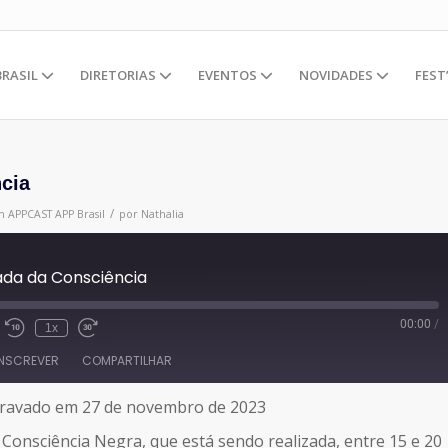
BRASIL
DIRETORIAS
EVENTOS
NOVIDADES
FEST
cia
/
m
APPCAST
APP Brasil
por
Nathalia
ada da Consciência
00:00
/
1x
INSCREVER
COMPARTILHAR
ravado em 27 de novembro de 2023
onsciência Negra, que está sendo realizada, entre 15 e 20