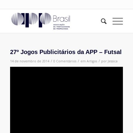
27º Jogos Publicitários da APP – Futsal
/
/
/
14 de novembro de 2014
0 Comentários
em
Artigos
por
Jessica