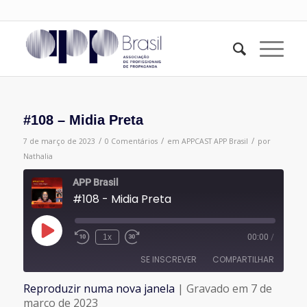
#108 – Midia Preta
/
/
/
7 de março de 2023
0 Comentários
em
APPCAST
APP Brasil
por
Nathalia
APP Brasil
#108 - Midia Preta
Reproduzir
1x
00:00
/
episódio
SE INSCREVER
COMPARTILHAR
Reproduzir numa nova janela
|
Gravado em 7 de
COMPARTILHAR
março de 2023