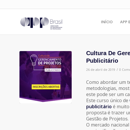
INÍCIO
APP 
Cultura De Ger
Publicitário
/
26 de abril de 2019
0 Come
Como abordar um te
metodologias, mostr
este pode ser um ca
Este curso único de
publicitário
é muito 
proposta é trazer u
Gestão de Projetos.
O mercado nacional