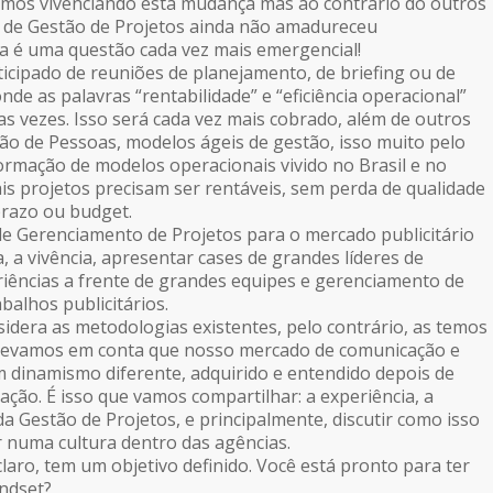
tamos vivenciando esta mudança mas ao contrário do outros
a de Gestão de Projetos ainda não amadureceu
ta é uma questão cada vez mais emergencial!
ticipado de reuniões de planejamento, de briefing ou de
de as palavras “rentabilidade” e “eficiência operacional”
 vezes. Isso será cada vez mais cobrado, além de outros
o de Pessoas, modelos ágeis de gestão, isso muito pelo
rmação de modelos operacionais vivido no Brasil e no
s projetos precisam ser rentáveis, sem perda de qualidade
razo ou budget.
de Gerenciamento de Projetos para o mercado publicitário
a, a vivência, apresentar cases de grandes líderes de
riências a frente de grandes equipes e gerenciamento de
abalhos publicitários.
idera as metodologias existentes, pelo contrário, as temos
levamos em conta que nosso mercado de comunicação e
m dinamismo diferente, adquirido e entendido depois de
ção. É isso que vamos compartilhar: a experiência, a
 da Gestão de Projetos, e principalmente, discutir como isso
 numa cultura dentro das agências.
laro, tem um objetivo definido. Você está pronto para ter
ndset?