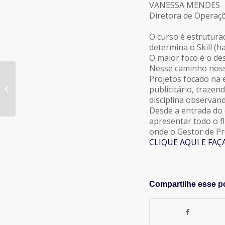
VANESSA MENDES
Diretora de Operaç
O curso é estrutur
determina o Skill (h
O maior foco é o de
Nesse caminho nosso
Projetos focado na 
Provocação GA&N com
publicitário, trazen
Antônio Lino
disciplina observan
Desde a entrada do 
apresentar todo o f
onde o Gestor de Pr
CLIQUE AQUI E FAÇ
Compartilhe esse p