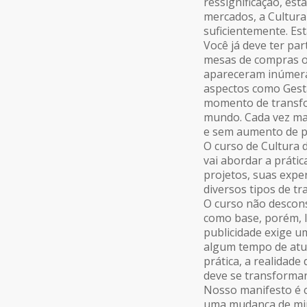
ressignificação, es
mercados, a Cultur
suficientemente. Es
Você já deve ter par
mesas de compras on
apareceram inúmeras
aspectos como Gestã
momento de transfo
mundo. Cada vez mai
e sem aumento de p
O curso de Cultura 
vai abordar a prátic
projetos, suas expe
diversos tipos de tr
O curso não descons
como base, porém, 
publicidade exige u
algum tempo de atua
prática, a realidade
deve se transformar
Nosso manifesto é c
uma mudança de mi