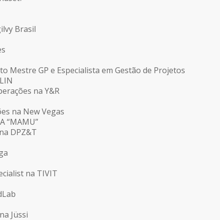
ilvy Brasil
es
uto Mestre GP e Especialista em Gestão de Projetos
LIN
Operações na Y&R
ões na New Vegas
A “MAMU”
s na DPZ&T
ga
cialist na TIVIT
dLab
na Jüssi