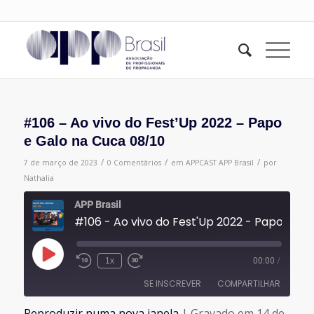
#106 – Ao vivo do Fest’Up 2022 – Papo
e Galo na Cuca 08/10
/
/
/
7 de março de 2023
0 Comentários
em
APPCAST
APP Brasil
por
Nathalia
APP Brasil
#106 - Ao vivo do Fes
Reproduzir
1x
00:00
/
episódio
SE INSCREVER
COMPARTILHAR
Reproduzir numa nova janela
|
Gravado em 14 de