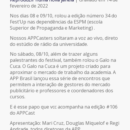
COMPARTILHAR
fevereiro de 2022
FEED RSS
Nos dias 08 e 09/10, rolou a edição número 34 do
LINK
Fest’Up nas dependências da ESPM (escola
Superior de Propaganda e Marketing) .
INCORPORAR
Nossos APPCasters soltaram a voz ao vivo, direto
do estúdio de rádio da universidade.
No sábado, 08/10, além de trazer alguns
palestrantes do festival, também rolou o Galo na
Cuca. O Galo na Cuca é um projeto criado para
aproximar o mercado de trabalho da academia. A
APP Brasil lançou essa série de encontros que
permitem a interação de gestores do mercado
publicitário e professores e coordenadores dos
cursos.
E é esse papo que vcc acompanha na edição #106
do APPCast
Apresentação: Mari Cruz, Douglas Miquelof e Regi
Andrade, todos diretores da APP.