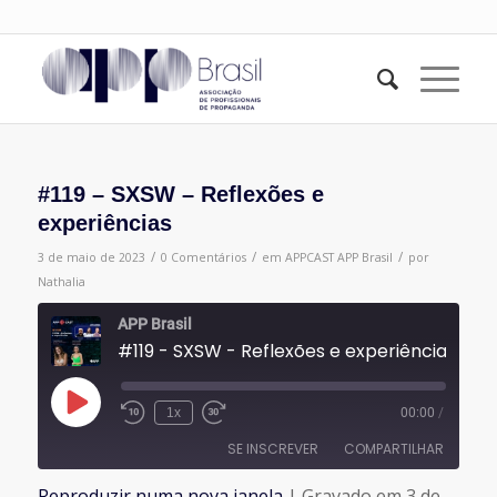
#119 – SXSW – Reflexões e
experiências
/
/
/
3 de maio de 2023
0 Comentários
em
APPCAST
APP Brasil
por
Nathalia
APP Brasil
#119 - SXSW - Reflexões e experiências
Reproduzir
1x
00:00
/
episódio
SE INSCREVER
COMPARTILHAR
Reproduzir numa nova janela
|
Gravado em 3 de