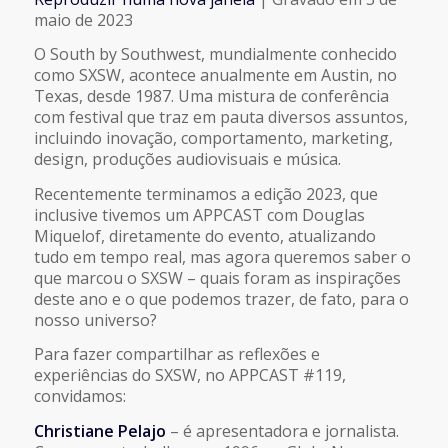
COMPARTILHAR
maio de 2023
FEED RSS
O South by Southwest, mundialmente conhecido
LINK
como SXSW, acontece anualmente em Austin, no
Texas, desde 1987. Uma mistura de conferência
com festival que traz em pauta diversos assuntos,
INCORPORAR
incluindo inovação, comportamento, marketing,
design, produções audiovisuais e música.
Recentemente terminamos a edição 2023, que
inclusive tivemos um APPCAST com Douglas
Miquelof, diretamente do evento, atualizando
tudo em tempo real, mas agora queremos saber o
que marcou o SXSW – quais foram as inspirações
deste ano e o que podemos trazer, de fato, para o
nosso universo?
Para fazer compartilhar as reflexões e
experiências do SXSW, no APPCAST #119,
convidamos:
Christiane Pelajo
– é apresentadora e jornalista.