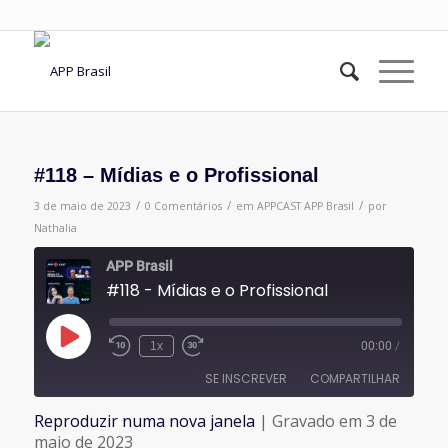
#118 – Mídias e o Profissional
/
/
/
3 de maio de 2023
0 Comentários
em
APPCAST
APP Brasil
por
Nathalia
APP Brasil
#118 - Mídias e o Profissional
Reproduzir
1x
00:00
/
episódio
SE INSCREVER
COMPARTILHAR
Reproduzir numa nova janela
|
Gravado em 3 de
COMPARTILHAR
maio de 2023