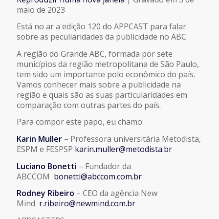
COMPARTILHAR
maio de 2023
FEED RSS
Está no ar a edição 120 do APPCAST para falar
LINK
sobre as peculiaridades da publicidade no ABC.
A região do Grande ABC, formada por sete
INCORPORAR
municípios da região metropolitana de São Paulo,
tem sido um importante polo econômico do país.
Vamos conhecer mais sobre a publicidade na
região e quais são as suas particularidades em
comparação com outras partes do país.
Para compor este papo, eu chamo:
Karin Muller
– Professora universitária Metodista,
ESPM e FESPSP
karin.muller@metodista.br
Luciano Bonetti
– Fundador da
ABCCOM
bonetti@abccom.com.br
Rodney Ribeiro
– CEO da agência New
Mind
r.ribeiro@newmind.com.br