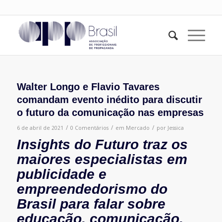
Walter Longo e Flavio Tavares
comandam evento inédito para discutir
o futuro da comunicação nas empresas
/
/
/
6 de abril de 2021
0 Comentários
em
Mercado
por
Jessica
Insights do Futuro traz os
maiores especialistas em
publicidade e
empreendedorismo do
Brasil para falar sobre
educação, comunicação,