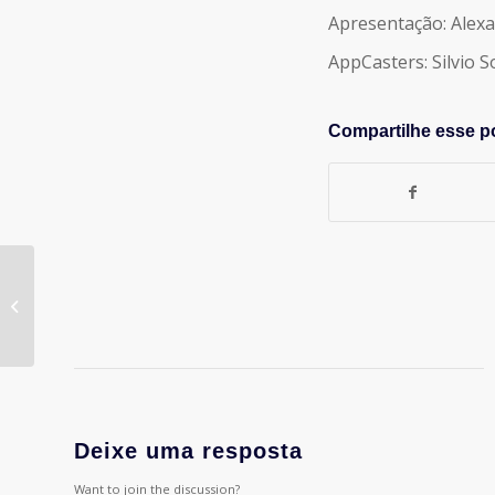
Apresentação: Alex
AppCasters: Silvio 
Compartilhe esse p
Walter Longo e Flavio
Tavares comandam
evento inédito para
discutir o futuro...
Deixe uma resposta
Want to join the discussion?