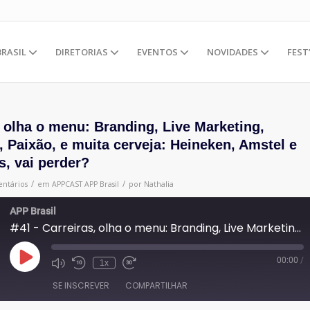
BRASIL
DIRETORIAS
EVENTOS
NOVIDADES
FEST
, olha o menu: Branding, Live Marketing,
l, Paixão, e muita cerveja: Heineken, Amstel e
, vai perder?
/
/
ntários
em
APPCAST
APP Brasil
por
Nathalia
APP Brasil
#41 - Carreiras, olha o menu: Branding, Live Marketing, Mindset, Digital, Paixão, e muita cerveja: Heineken, Amstel e Devassa geladas, vai perder?
00:00
/
Reproduzir
1x
episódio
SE INSCREVER
COMPARTILHAR