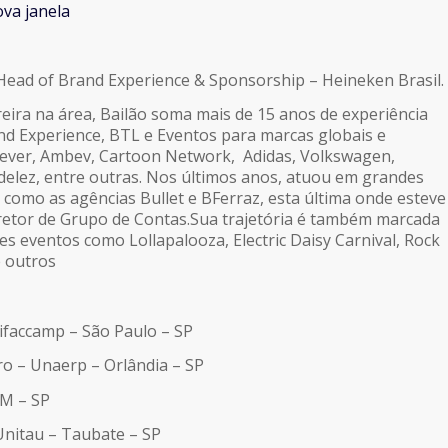
va janela
Head of Brand Experience & Sponsorship – Heineken Brasil.
eira na área, Bailão soma mais de 15 anos de experiência
nd Experience, BTL e Eventos para marcas globais e
lever, Ambev, Cartoon Network, Adidas, Volkswagen,
elez, entre outras. Nos últimos anos, atuou em grandes
 como as agências Bullet e BFerraz, esta última onde esteve
retor de Grupo de Contas.Sua trajetória é também marcada
s eventos como Lollapalooza, Electric Daisy Carnival, Rock
e outros
nifaccamp – São Paulo – SP
iro – Unaerp – Orlândia – SP
PM – SP
Unitau – Taubate – SP