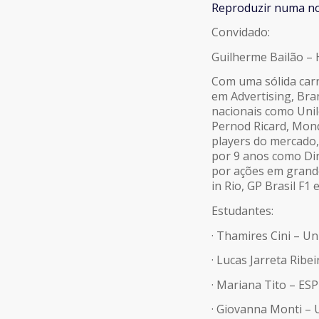
Reproduzir numa no
COMPARTILHAR
Convidado:
FEED RSS
LINK
Guilherme Bailão – 
Com uma sólida carr
INCORPORAR
em Advertising, Bra
nacionais como Uni
Pernod Ricard, Mond
players do mercado,
por 9 anos como Di
por ações em grande
in Rio, GP Brasil F1 
Estudantes:
· Thamires Cini – U
· Lucas Jarreta Ribe
· Mariana Tito – ES
· Giovanna Monti – 