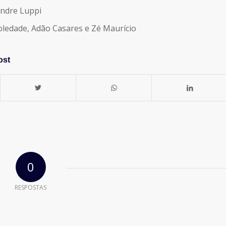
andre Luppi
Soledade, Adão Casares e Zé Maurício
ost
0
RESPOSTAS