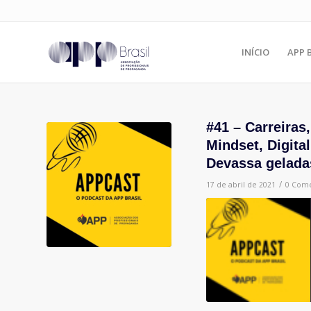
INÍCIO
APP 
#41 – Carreiras
Mindset, Digita
Devassa geladas
/
17 de abril de 2021
0 Come