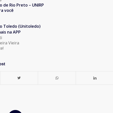
o de Rio Preto – UNIRP
ra você
io Toledo (Unitoledo)
mais na APP
ti
eira Vieira
e!
ost