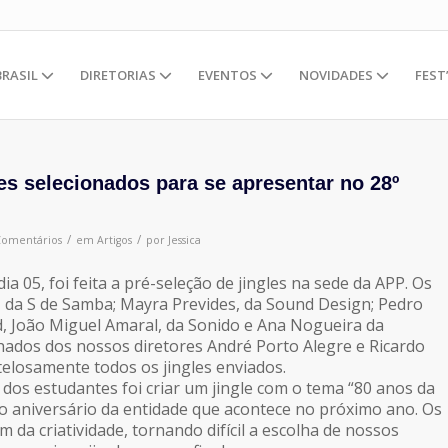
BRASIL
DIRETORIAS
EVENTOS
NOVIDADES
FEST
les selecionados para se apresentar no 28º
/
/
Comentários
em
Artigos
por
Jessica
ia 05, foi feita a pré-seleção de jingles na sede da APP. Os
ra, da S de Samba; Mayra Prevides, da Sound Design; Pedro
d, João Miguel Amaral, da Sonido e Ana Nogueira da
dos dos nossos diretores André Porto Alegre e Ricardo
losamente todos os jingles enviados.
 dos estudantes foi criar um jingle com o tema “80 anos da
 o aniversário da entidade que acontece no próximo ano. Os
da criatividade, tornando difícil a escolha de nossos