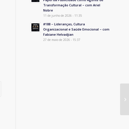
Transformação Cultural – com Ariel
Nobre
11 de junho de 2026 - 11:35
#188 – Lideranças, Cultura
Organizacional e Saúde Emocional – com
Fabiane Helvadjian
27 de maio de 2026 - 15:37
Li
Ta