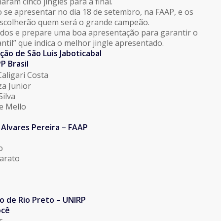
aram cinco jingles para a final.
o se apresentar no dia 18 de setembro, na FAAP, e os
escolherão quem será o grande campeão.
ados e prepare uma boa apresentação para garantir o
ntil” que indica o melhor jingle apresentado.
ão de São Luis Jaboticabal
P Brasil
aligari Costa
za Junior
Silva
e Mello
Alvares Pereira – FAAP
o
carato
o de Rio Preto – UNIRP
ocê
s