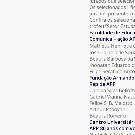
jurados que selecion
Os selecionados irã
jurados presentes 
Confira os selecion
troféu “Setor Estuda
Faculdade de Educaç
Comunica – ação AP
Matheus Henrique C
Jose Correia de Sou
Beatriz Barbosa da 
Jhonatan Eduardo d
Filipe Serati de Brito
Fundação Armando 
Rap da APP
Caio da Silva Bellott
Gabriel Vianna Nac
Felipe S. B. Maiotto
Arthur Padovan
Beatriz Romeiro
Centro Universitári
APP 80 anos com v
Nathiely Silva Santo