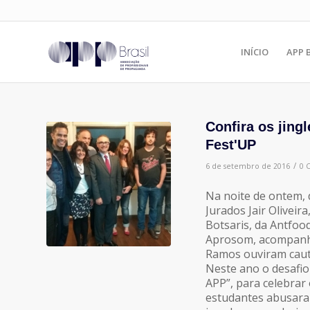
INÍCIO
APP 
Confira os jing
Fest'UP
/
6 de setembro de 2016
0 
Na noite de ontem, d
Jurados Jair Olivei
Botsaris, da Antfoo
Aprosom, acompanha
Ramos ouviram caute
Neste ano o desafio
APP”, para celebrar
estudantes abusaram 