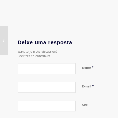
2º Fórum Agência e Anunciante
Deixe uma resposta
ABMR&A
Want to join the discussion?
Feel free to contribute!
*
Nome
*
E-mail
Site