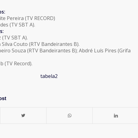
os:
ite Pereira (TV RECORD)
des (TV SBT A).
s:
z (TV SBT A).
 Silva Couto (RTV Bandeirantes B).
oeiro Souza (RTV Bandeirantes B); Abdré Luís Pires (Grifa
b (TV Record).
ost