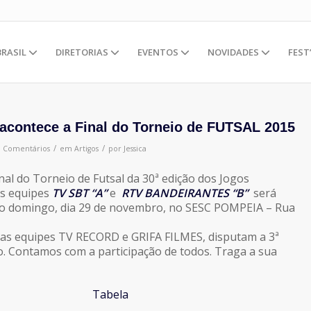
BRASIL
DIRETORIAS
EVENTOS
NOVIDADES
FEST
acontece a Final do Torneio de FUTSAL 2015
/
/
0 Comentários
em
Artigos
por
Jessica
al do Torneio de Futsal da 30ª edição dos Jogos
as equipes
TV SBT “A”
e
RTV BANDEIRANTES “B”
será
mo domingo, dia 29 de novembro, no SESC POMPEIA – Rua
 as equipes TV RECORD e GRIFA FILMES, disputam a 3ª
o. Contamos com a participação de todos. Traga a sua