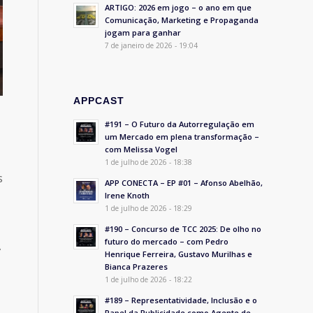
ARTIGO: 2026 em jogo – o ano em que
Comunicação, Marketing e Propaganda
jogam para ganhar
7 de janeiro de 2026 - 19:04
APPCAST
#191 – O Futuro da Autorregulação em
um Mercado em plena transformação –
com Melissa Vogel
1 de julho de 2026 - 18:38
s
APP CONECTA – EP #01 – Afonso Abelhão,
Irene Knoth
1 de julho de 2026 - 18:29
#190 – Concurso de TCC 2025: De olho no
futuro do mercado – com Pedro
A
Henrique Ferreira, Gustavo Murilhas e
Bianca Prazeres
1 de julho de 2026 - 18:22
#189 – Representatividade, Inclusão e o
Papel da Publicidade como Agente de