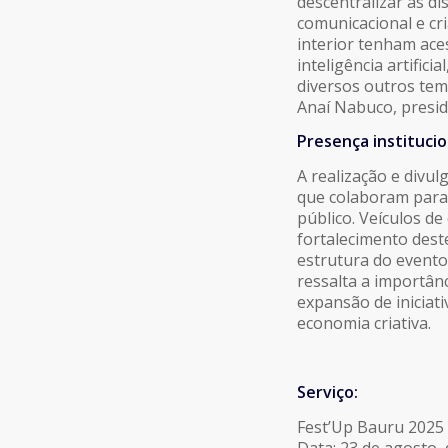
descentralizar as d
comunicacional e cr
interior tenham ace
inteligência artific
diversos outros tem
Anaí Nabuco, presi
Presença institucio
A realização e divu
que colaboram para 
público. Veículos d
fortalecimento deste
estrutura do evento
ressalta a importân
expansão de iniciati
economia criativa.
Serviço:
Fest’Up Bauru 2025
Data: 23 de agosto,