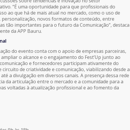
iscussões sobre tendências e inovação no setor
iativo. “É uma oportunidade para que profissionais do
sso ao que há de mais atual no mercado, como o uso de
ial, personalização, novos formatos de conteúdo, entre
as tão importantes para o futuro da Comunicação”, destaca
dente da APP Bauru.
nal
lgação do evento conta com o apoio de empresas parceiras,
ampliar o alcance e o engajamento do Fest’Up junto ao
e comunicação e fornecedores participam ativamente do
 circuito de criatividade e comunicação, viabilizando desde a
 até a divulgação em diversos canais. A presença dessa rede
cia da articulação entre o mercado e a comunidade para a
vas voltadas à atualização profissional e ao fomento da
 das 9h às 18h