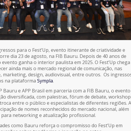
ressos para o Fest’Up, evento itinerante de criatividade e
rre dia 23 de agosto, na FIB Bauru. Depois de 40 anos de
o evento ganha o interior paulista em 2025. O Fest’Up chega
lecer ainda mais o mercado regional de comunicação, nas
, marketing, design, audiovisual, entre outros. Os ingresso
os na plataforma
Sympla
.
 Bauru e APP Brasil em parceria com a FIB Bauru, o evento
o diversificada, com palestras, fórum de debate, workshop
roca entre o público e especialistas de diferentes regiões. 
ticipação de nomes reconhecidos do mercado nacional, além
 para networking e atualização profissional.
dades como Bauru reforça o compromisso do Fest’Up em