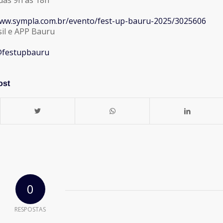
www.sympla.com.br/evento/fest-up-bauru-2025/3025606
sil e APP Bauru
festupbauru
ost
0
RESPOSTAS