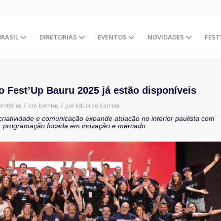
BRASIL
DIRETORIAS
EVENTOS
NOVIDADES
FEST
o Fest’Up Bauru 2025 já estão disponíveis
/
/
entários
em
Eventos
por
Eduardo Correia
 criatividade e comunicação expande atuação no interior paulista com
programação focada em inovação e mercado