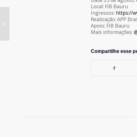
Local: FIB Bauru
Ingressos:
https://
ARTIGO: Brasil: do grão
Realização: APP Bra
à ideia. Da terra à
Apoio: FIB Bauru
transformação.
Mais informações:
@
Compartilhe esse p