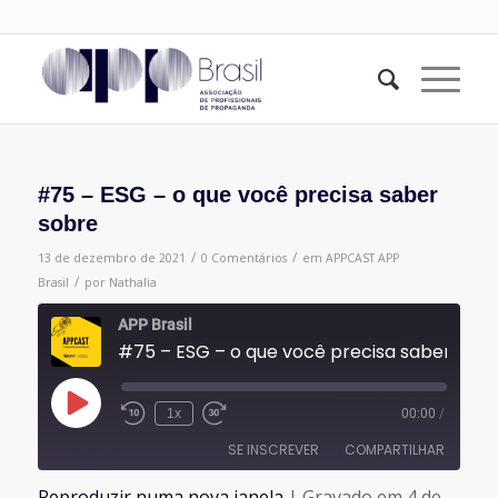
#75 – ESG – o que você precisa saber
sobre
/
/
13 de dezembro de 2021
0 Comentários
em
APPCAST
APP
/
Brasil
por
Nathalia
APP Brasil
#75 – ESG – o que você precisa saber sobre
Reproduzir
1x
00:00
/
episódio
SE INSCREVER
COMPARTILHAR
Reproduzir numa nova janela
|
Gravado em 4 de