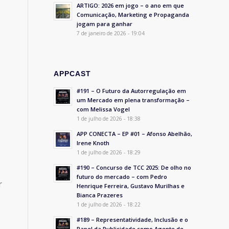
ARTIGO: 2026 em jogo – o ano em que
Comunicação, Marketing e Propaganda
jogam para ganhar
7 de janeiro de 2026 - 19:04
APPCAST
#191 – O Futuro da Autorregulação em
um Mercado em plena transformação –
com Melissa Vogel
1 de julho de 2026 - 18:38
APP CONECTA – EP #01 – Afonso Abelhão,
Irene Knoth
1 de julho de 2026 - 18:29
#190 – Concurso de TCC 2025: De olho no
futuro do mercado – com Pedro
r
Henrique Ferreira, Gustavo Murilhas e
Bianca Prazeres
1 de julho de 2026 - 18:22
#189 – Representatividade, Inclusão e o
Papel da Publicidade como Agente de