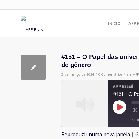
INÍCIO
APP 
#151 – O Papel das unive
de gênero
/
/
5 de março de 2024
0 Comentários
em
APP
APP Brasil
Reproduzir
episódio
SE 
Reproduzir numa nova janela
|
G