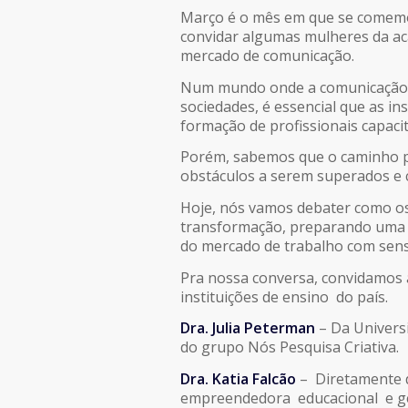
COMPARTILHAR
Março é o mês em que se comemor
FEED RSS
convidar algumas mulheres da ac
LINK
mercado de comunicação.
Num mundo onde a comunicação 
INCORPORAR
sociedades, é essencial que as i
formação de profissionais capacita
Porém, sabemos que o caminho pa
obstáculos a serem superados e 
Hoje, nós vamos debater como os
transformação, preparando uma 
do mercado de trabalho com sensi
Pra nossa conversa, convidamos 
instituições de ensino do país.
Dra. Julia Peterman
– Da Universi
do grupo Nós Pesquisa Criativa.
Dra. Katia Falcão
– Diretamente de
empreendedora educacional e ge