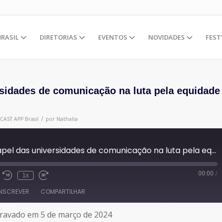
BRASIL
DIRETORIAS
EVENTOS
NOVIDADES
FEST
rsidades de comunicação na luta pela equidade
/
CAST
APP Brasil
por
Nathalia
#151 - O Papel das universidades de comunicação na luta pela equidade de gênero
00:00
/
1x
INSCREVER
COMPARTILHAR
ravado em 5 de março de 2024