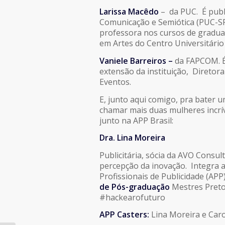
Larissa Macêdo
– da PUC. É publi
Comunicação e Semiótica (PUC-SP
professora nos cursos de gradua
em Artes do Centro Universitário 
Vaniele Barreiros –
da FAPCOM. É 
extensão da instituição, Diretor
Eventos.
E, junto aqui comigo, pra bater 
chamar mais duas mulheres incrí
junto na APP Brasil:
Dra. Lina Moreira
Publicitária, sócia da AVO Consu
percepção da inovação. Integra a
Profissionais de Publicidade (AP
de Pós-graduação
Mestres Preto
#hackearofuturo
APP Casters:
Lina Moreira e Caro