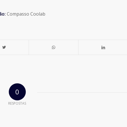
ão:
Compasso Coolab
0
RESPOSTAS