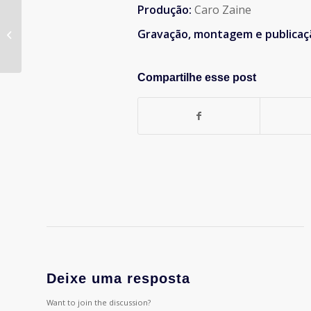
Produção:
Caro Zaine
#150 – O que rolou, o que flopou e o
Gravação, montagem e publicaç
que esperar de 2024
Compartilhe esse post
Deixe uma resposta
Want to join the discussion?