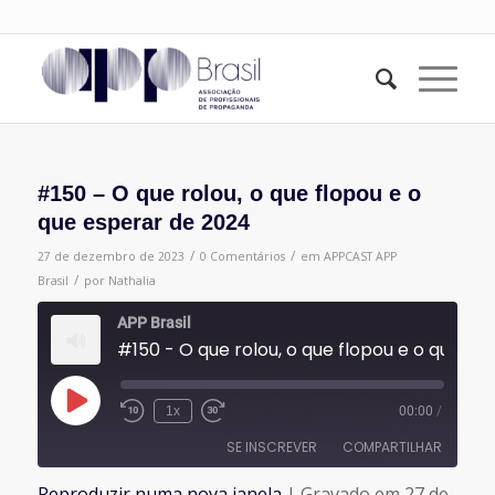
#150 – O que rolou, o que flopou e o
que esperar de 2024
/
/
27 de dezembro de 2023
0 Comentários
em
APPCAST
APP
/
Brasil
por
Nathalia
APP Brasil
#150 - O que rolou, o que flopou e o que esperar de 2024
Reproduzir
1x
00:00
/
episódio
SE INSCREVER
COMPARTILHAR
Reproduzir numa nova janela
|
Gravado em 27 de