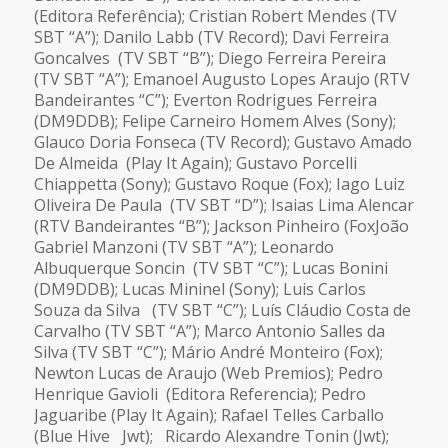
(Editora Referência); Cristian Robert Mendes (TV
SBT “A”); Danilo Labb (TV Record); Davi Ferreira
Goncalves (TV SBT “B”); Diego Ferreira Pereira
(TV SBT “A”); Emanoel Augusto Lopes Araujo (RTV
Bandeirantes “C”); Everton Rodrigues Ferreira
(DM9DDB); Felipe Carneiro Homem Alves (Sony);
Glauco Doria Fonseca (TV Record); Gustavo Amado
De Almeida (Play It Again); Gustavo Porcelli
Chiappetta (Sony); Gustavo Roque (Fox); Iago Luiz
Oliveira De Paula (TV SBT “D”); Isaias Lima Alencar
(RTV Bandeirantes “B”); Jackson Pinheiro (FoxJoão
Gabriel Manzoni (TV SBT “A”); Leonardo
Albuquerque Soncin (TV SBT “C”); Lucas Bonini
(DM9DDB); Lucas Mininel (Sony); Luis Carlos
Souza da Silva (TV SBT “C”); Luís Cláudio Costa de
Carvalho (TV SBT “A”); Marco Antonio Salles da
Silva (TV SBT “C”); Mário André Monteiro (Fox);
Newton Lucas de Araujo (Web Premios); Pedro
Henrique Gavioli (Editora Referencia); Pedro
Jaguaribe (Play It Again); Rafael Telles Carballo
(Blue Hive Jwt); Ricardo Alexandre Tonin (Jwt);