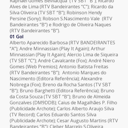
Raphael Gomes Bevilacqua (TV SBT “B”); Ricardo
Alves de Lima (RTV Bandeirantes “C”); Ricardo da
Silva Oliveira (TV SBT “B”); Robinson Hendy
Persine (Sony); Robson S.Nascimento Vale (RTV
Bandeirantes “B”) e Rodrigo de Oliveira Naques
(RTV Bandeirantes “B”).
01 Gol
Alberto Aparecido Barbosa (RTV BANDEIRANTES
“A”); Andre Minnassian (Play It Again); Arthur
Minnassian (Play It Again); Alercio Lima de Siqueira
(TV SBT “C”); André Cavalcante (Fox); André Niero
Gomes (Web Premios); Antonio Batista Freitas
(RTV Bandeirantes “B”); Antonio Marques do
Nascimento (Editora Referência); Alexandre
Nobrega (Fox); Breno da Rocha Santos (TV SBT
“B”); Bruno Barghetti (Editora Referência); Bruno
da Costa Souza (TV SBT “B”); Bruno de Almeida
Gonzalves (DM9DDB); Caius de Magalhães P. Filho
(Publicidade Archote); Carlos Alberto Araujo Silva
(TV Record); Carlos Eduardo Santos Silva
(Publicidade Archote); Cesar Augusto Martins (RTV
Bandeirantes “B”); Cleber Marcelo S.Oliveira