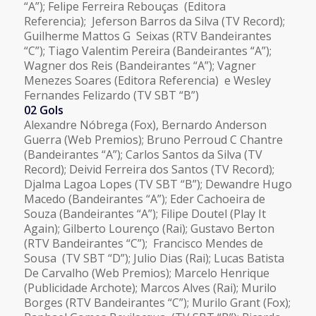
“A”); Felipe Ferreira Rebouças (Editora
Referencia); Jeferson Barros da Silva (TV Record);
Guilherme Mattos G Seixas (RTV Bandeirantes
“C”); Tiago Valentim Pereira (Bandeirantes “A”);
Wagner dos Reis (Bandeirantes “A”); Vagner
Menezes Soares (Editora Referencia) e Wesley
Fernandes Felizardo (TV SBT “B”)
02 Gols
Alexandre Nóbrega (Fox), Bernardo Anderson
Guerra (Web Premios); Bruno Perroud C Chantre
(Bandeirantes “A”); Carlos Santos da Silva (TV
Record); Deivid Ferreira dos Santos (TV Record);
Djalma Lagoa Lopes (TV SBT “B”); Dewandre Hugo
Macedo (Bandeirantes “A”); Eder Cachoeira de
Souza (Bandeirantes “A”); Filipe Doutel (Play It
Again); Gilberto Lourenço (Rai); Gustavo Berton
(RTV Bandeirantes “C”); Francisco Mendes de
Sousa (TV SBT “D”); Julio Dias (Rai); Lucas Batista
De Carvalho (Web Premios); Marcelo Henrique
(Publicidade Archote); Marcos Alves (Rai); Murilo
Borges (RTV Bandeirantes “C”); Murilo Grant (Fox);