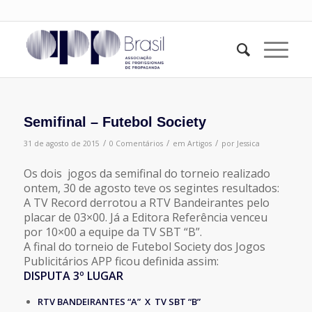
Semifinal – Futebol Society
/
/
/
31 de agosto de 2015
0 Comentários
em
Artigos
por
Jessica
Os dois jogos da semifinal do torneio realizado
ontem, 30 de agosto teve os segintes resultados:
A TV Record derrotou a RTV Bandeirantes pelo
placar de 03×00. Já a Editora Referência venceu
por 10×00 a equipe da TV SBT “B”.
A final do torneio de Futebol Society dos Jogos
Publicitários APP ficou definida assim:
DISPUTA 3º LUGAR
RTV BANDEIRANTES “A” X TV SBT “B”