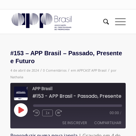
#153 – APP Brasil – Passado, Presente
e Futuro
/
/
/
4 de abril de 2024
0 Comentários
em
APPCAST
APP Brasil
por
Nathalia
APP Brasil
#153 - APP Brasil - Passado
Reproduzir
1x
00:00
/
episódio
SE INSCREVER
COMPARTILHAR
Reproduzir numa nova janela
|
Gravado em 4 de