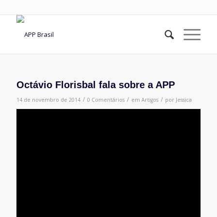
Octávio Florisbal fala sobre a APP
/
/
/
14 de novembro de 2014
0 Comentários
em
Artigos
por
Jessica