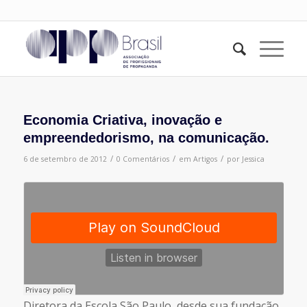
Economia Criativa, inovação e
empreendedorismo, na comunicação.
/
/
/
6 de setembro de 2012
0 Comentários
em
Artigos
por
Jessica
Diretora da Escola São Paulo, desde sua fundação