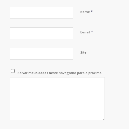
*
Nome
*
E-mail
Site
Salvar meus dados neste navegador para a próxima
vez que eu comentar.