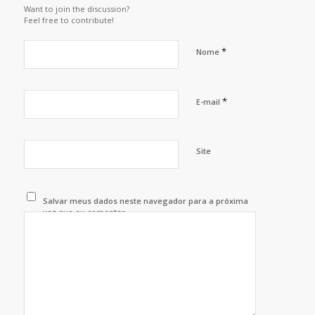
Want to join the discussion?
Feel free to contribute!
*
Nome
*
E-mail
Site
Salvar meus dados neste navegador para a próxima
vez que eu comentar.