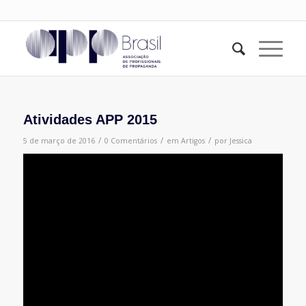
Atividades APP 2015
/
/
/
5 de março de 2016
0 Comentários
em
Artigos
por
Jessica