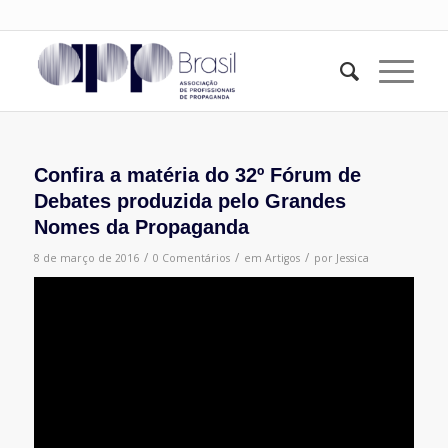
Confira a matéria do 32º Fórum de
Debates produzida pelo Grandes
Nomes da Propaganda
/
/
/
8 de março de 2016
0 Comentários
em
Artigos
por
Jessica