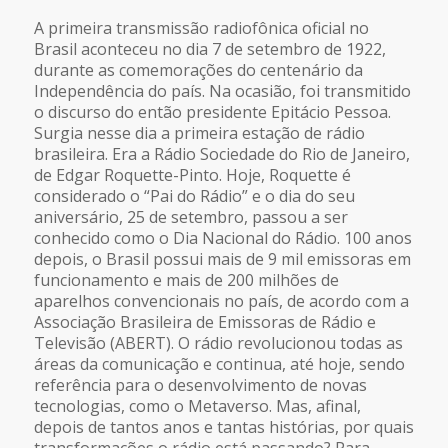
FEED RSS
A primeira transmissão radiofônica oficial no
LINK
Brasil aconteceu no dia 7 de setembro de 1922,
durante as comemorações do centenário da
Independência do país. Na ocasião, foi transmitido
INCORPORAR
o discurso do então presidente Epitácio Pessoa.
Surgia nesse dia a primeira estação de rádio
brasileira. Era a Rádio Sociedade do Rio de Janeiro,
de Edgar Roquette-Pinto. Hoje, Roquette é
considerado o “Pai do Rádio” e o dia do seu
aniversário, 25 de setembro, passou a ser
conhecido como o Dia Nacional do Rádio. 100 anos
depois, o Brasil possui mais de 9 mil emissoras em
funcionamento e mais de 200 milhões de
aparelhos convencionais no país, de acordo com a
Associação Brasileira de Emissoras de Rádio e
Televisão (ABERT). O rádio revolucionou todas as
áreas da comunicação e continua, até hoje, sendo
referência para o desenvolvimento de novas
tecnologias, como o Metaverso. Mas, afinal,
depois de tantos anos e tantas histórias, por quais