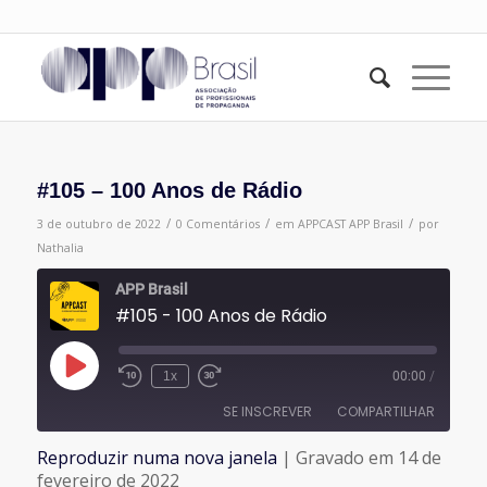
#105 – 100 Anos de Rádio
/
/
/
3 de outubro de 2022
0 Comentários
em
APPCAST
APP Brasil
por
Nathalia
APP Brasil
#105 - 100 Anos de Rádio
Reproduzir
1x
00:00
/
episódio
SE INSCREVER
COMPARTILHAR
Reproduzir numa nova janela
|
Gravado em 14 de
COMPARTILHAR
fevereiro de 2022