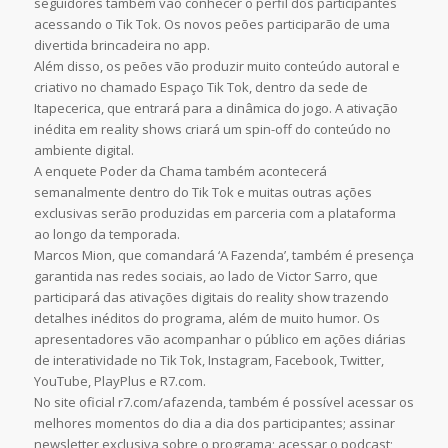
seguidores também vão conhecer o perfil dos participantes
acessando o Tik Tok. Os novos peões participarão de uma
divertida brincadeira no app.
Além disso, os peões vão produzir muito conteúdo autoral e
criativo no chamado Espaço Tik Tok, dentro da sede de
Itapecerica, que entrará para a dinâmica do jogo. A ativação
inédita em reality shows criará um spin-off do conteúdo no
ambiente digital.
A enquete Poder da Chama também acontecerá
semanalmente dentro do Tik Tok e muitas outras ações
exclusivas serão produzidas em parceria com a plataforma
ao longo da temporada.
Marcos Mion, que comandará ‘A Fazenda’, também é presença
garantida nas redes sociais, ao lado de Victor Sarro, que
participará das ativações digitais do reality show trazendo
detalhes inéditos do programa, além de muito humor. Os
apresentadores vão acompanhar o público em ações diárias
de interatividade no Tik Tok, Instagram, Facebook, Twitter,
YouTube, PlayPlus e R7.com.
No site oficial r7.com/afazenda, também é possível acessar os
melhores momentos do dia a dia dos participantes; assinar
newsletter exclusiva sobre o programa; acessar o podcast;