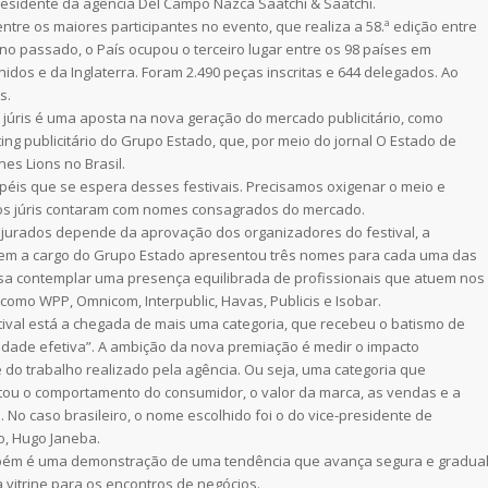
esidente da agência Del Campo Nazca Saatchi & Saatchi.
ntre os maiores participantes no evento, que realiza a 58.ª edição entre
ano passado, o País ocupou o terceiro lugar entre os 98 países em
dos e da Inglaterra. Foram 2.490 peças inscritas e 644 delegados. Ao
s.
s júris é uma aposta na nova geração do mercado publicitário, como
ing publicitário do Grupo Estado, que, por meio do jornal O Estado de
nes Lions no Brasil.
éis que se espera desses festivais. Precisamos oxigenar o meio e
0, os júris contaram com nomes consagrados do mercado.
 jurados depende da aprovação dos organizadores do festival, a
agem a cargo do Grupo Estado apresentou três nomes para cada uma das
visa contemplar uma presença equilibrada de profissionais que atuem nos
omo WPP, Omnicom, Interpublic, Havas, Publicis e Isobar.
stival está a chegada de mais uma categoria, que recebeu o batismo de
ividade efetiva”. A ambição da nova premiação é medir o impacto
o trabalho realizado pela agência. Ou seja, uma categoria que
tou o comportamento do consumidor, o valor da marca, as vendas e a
No caso brasileiro, o nome escolhido foi o do vice-presidente de
o, Hugo Janeba.
ambém é uma demonstração de uma tendência que avança segura e gradua
vitrine para os encontros de negócios.