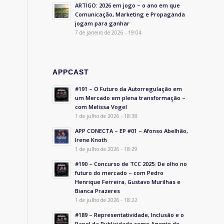
ARTIGO: 2026 em jogo – o ano em que
Comunicação, Marketing e Propaganda
jogam para ganhar
7 de janeiro de 2026 - 19:04
APPCAST
#191 – O Futuro da Autorregulação em
um Mercado em plena transformação –
com Melissa Vogel
1 de julho de 2026 - 18:38
APP CONECTA – EP #01 – Afonso Abelhão,
Irene Knoth
1 de julho de 2026 - 18:29
#190 – Concurso de TCC 2025: De olho no
futuro do mercado – com Pedro
Henrique Ferreira, Gustavo Murilhas e
Bianca Prazeres
1 de julho de 2026 - 18:22
l
#189 – Representatividade, Inclusão e o
Papel da Publicidade como Agente de