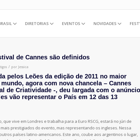
BRASIL
DIRETORIAS
EVENTOS
NOVIDADES
FEST
stival de Cannes são definidos
/
tigos
por
Jessica
da pelos Leões da edição de 2011 no maior
o mundo, agora com nova chancela – Cannes
al de Criatividade -, deu largada com o anúnci
Eles vão representar o País em 12 das 13
o, que vive em Londres e trabalha para a Euro RSCG, estará no júri de
 mais prestigiados do evento, mas representando os ingleses. Nessa
outros países latino-americanos. Este ano, coube aos argentinos o lugar,