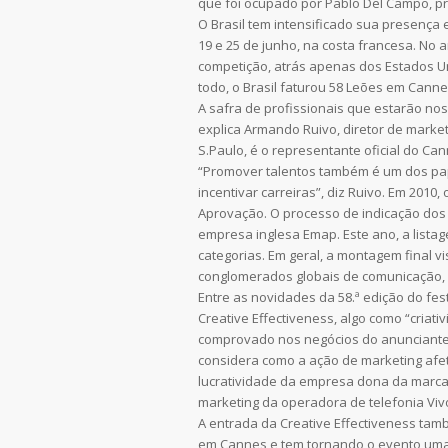
que foi ocupado por Pablo Del Campo, pr
O Brasil tem intensificado sua presença e
19 e 25 de junho, na costa francesa. No 
competição, atrás apenas dos Estados Uni
todo, o Brasil faturou 58 Leões em Canne
A safra de profissionais que estarão no
explica Armando Ruivo, diretor de market
S.Paulo, é o representante oficial do Can
“Promover talentos também é um dos pap
incentivar carreiras”, diz Ruivo. Em 201
Aprovação. O processo de indicação dos
empresa inglesa Emap. Este ano, a list
categorias. Em geral, a montagem final 
conglomerados globais de comunicação, c
Entre as novidades da 58.ª edição do fe
Creative Effectiveness, algo como “criat
comprovado nos negócios do anunciante d
considera como a ação de marketing afe
lucratividade da empresa dona da marca. 
marketing da operadora de telefonia Viv
A entrada da Creative Effectiveness t
em Cannes e tem tornando o evento uma 