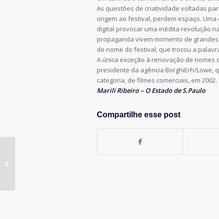
As questões de criatividade voltadas pa
origem ao festival, perdem espaço. Uma d
digital provocar uma inédita revolução 
propaganda vivem momento de grandes 
de nome do festival, que trocou a palavra
A única exceção à renovação de nomes qu
presidente da agência BorghiErh/Lowe, q
categoria, de filmes comerciais, em 2002.
Marili Ribeiro – O Estado de S.Paulo
Compartilhe esse post
ÊNIO VERGEIRO NA PRESIDÊNCIA DA
APP