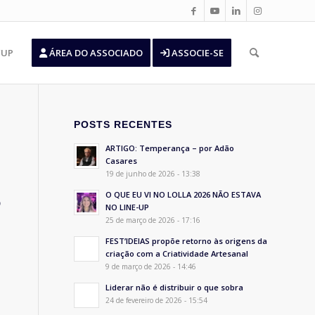
’UP
ÁREA DO ASSOCIADO
ASSOCIE-SE
POSTS RECENTES
ARTIGO: Temperança – por Adão
Casares
19 de junho de 2026 - 13:38
O QUE EU VI NO LOLLA 2026 NÃO ESTAVA
o
NO LINE-UP
25 de março de 2026 - 17:16
FEST’IDEIAS propõe retorno às origens da
criação com a Criatividade Artesanal
9 de março de 2026 - 14:46
Liderar não é distribuir o que sobra
24 de fevereiro de 2026 - 15:54