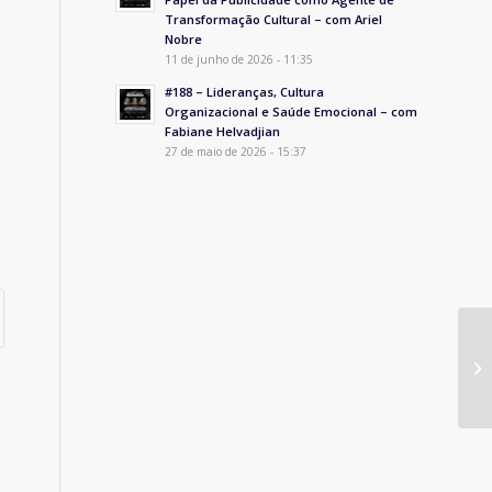
Transformação Cultural – com Ariel
Nobre
11 de junho de 2026 - 11:35
#188 – Lideranças, Cultura
Organizacional e Saúde Emocional – com
Fabiane Helvadjian
27 de maio de 2026 - 15:37
CE
co